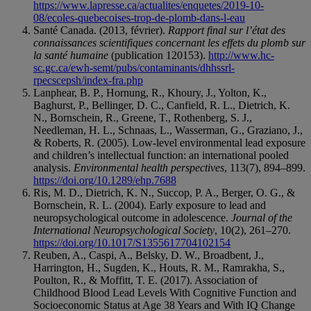
https://www.lapresse.ca/actualites/enquetes/2019-10-
08/ecoles-quebecoises-trop-de-plomb-dans-l-eau
Santé Canada. (2013, février).
Rapport final sur l’état des
connaissances scientifiques concernant les effets du plomb sur
la santé humaine
(publication 120153).
http://www.hc-
sc.gc.ca/ewh-semt/pubs/contaminants/dhhssrl-
rpecscepsh/index-fra.php
Lanphear, B. P., Hornung, R., Khoury, J., Yolton, K.,
Baghurst, P., Bellinger, D. C., Canfield, R. L., Dietrich, K.
N., Bornschein, R., Greene, T., Rothenberg, S. J.,
Needleman, H. L., Schnaas, L., Wasserman, G., Graziano, J.,
& Roberts, R. (2005). Low-level environmental lead exposure
and children’s intellectual function: an international pooled
analysis.
Environmental health perspectives
, 113(7), 894–899.
https://doi.org/10.1289/ehp.7688
Ris, M. D., Dietrich, K. N., Succop, P. A., Berger, O. G., &
Bornschein, R. L. (2004). Early exposure to lead and
neuropsychological outcome in adolescence.
Journal of the
International Neuropsychological Society
, 10(2), 261–270.
https://doi.org/10.1017/S1355617704102154
Reuben, A., Caspi, A., Belsky, D. W., Broadbent, J.,
Harrington, H., Sugden, K., Houts, R. M., Ramrakha, S.,
Poulton, R., & Moffitt, T. E. (2017). Association of
Childhood Blood Lead Levels With Cognitive Function and
Socioeconomic Status at Age 38 Years and With IQ Change