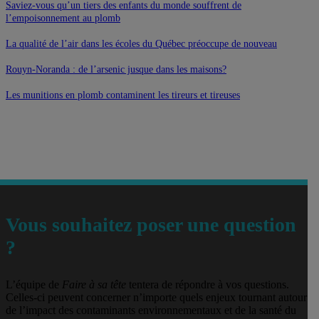
Saviez-vous qu’un tiers des enfants du monde souffrent de
l’empoisonnement au plomb
La qualité de l’air dans les écoles du Québec préoccupe de nouveau
Rouyn-Noranda : de l’arsenic jusque dans les maisons?
Les munitions en plomb contaminent les tireurs et tireuses
Vous souhaitez poser une question
?
L’équipe de
Faire à sa tête
tentera de répondre à vos questions.
Celles-ci peuvent concerner n’importe quels enjeux tournant autour
de l’impact des contaminants environnementaux et de la santé du