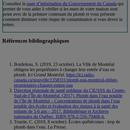
Consultez la
page d’information du Gouvernement du Canada
qui
permet de vous aider à vérifier si les murs de votre maison sont
peint avec de la peinture contenant du plomb et vous présente
comment diminuer votre risque de contamination si vous devez la
retirer.
Références bibliographiques
Références bibliographiques
Bordeleau, S. (2019, 23 octobre). La Ville de Montréal
obligera les propriétaires à changer leur entrée d’eau en
plomb.
Ici Grand Montréal
.
https://ici.radio-
canada.ca/nouvelle/1358311/plomb-eau-montreal-oblige-
proprietaires-changer-entree-eau
Direction régionale de santé publique du CIUSSS du Centre-
Sud-de-l’Île-de-Montréal. (2017). Plomb dans l’eau potable
de l’île de Montréal – Concentrations de plomb dans l’eau
potable des écoles et évaluation des risques à la santé des
enfants de 5-6 ans – 2017. Bibliothèque et Archives
nationales du Québec. ISBN 978-2-550-79468-4.
Touzin, C. (2019, 8 octobre). Écoles québécoises : trop de
plomb dans l’eau.
La Presse
.