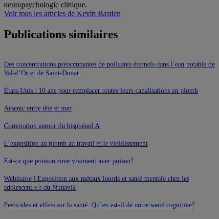
neuropsychologie clinique.
Voir tous les articles de Kevin Bastien
Publications similaires
Des concentrations préoccupantes de polluants éternels dans l’eau potable de
Val-d’Or et de Saint-Donat
États-Unis : 10 ans pour remplacer toutes leurs canalisations en plomb
Arsenic entre tête et mer
Commotion autour du bisphénol A
L’exposition au plomb au travail et le vieillissement
Est-ce que poisson rime vraiment avec poison?
Webinaire | Exposition aux métaux lourds et santé mentale chez les
adolescent.e.s du Nunavik
Pesticides et effets sur la santé. Qu’en est-il de notre santé cognitive?