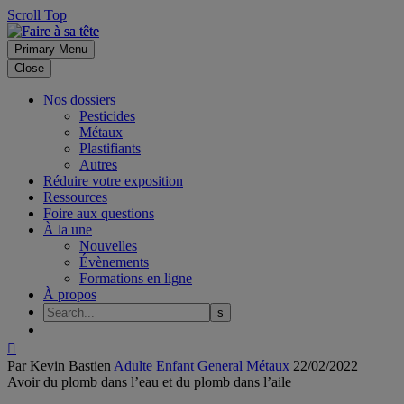
Scroll Top
Primary Menu
Close
Nos dossiers
Pesticides
Métaux
Plastifiants
Autres
Réduire votre exposition
Ressources
Foire aux questions
À la une
Nouvelles
Évènements
Formations en ligne
À propos

Par Kevin Bastien
Adulte
Enfant
General
Métaux
22/02/2022
Avoir du plomb dans l’eau et du plomb dans l’aile