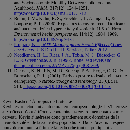
and Socioeconomic Mobility Between Childhood and
Adulthood.
JAMA
, 317(12), 1244–1251.
https://doi.org/10.1001/jama.2017.1712
Braun, J. M., Kahn, R. S., Froehlich, T., Auinger, P., &
Lanphear, B. P. (2006). Exposures to environmental toxicants
and attention deficit hyperactivity disorder in U.S. children.
Environmental health perspectives
, 114(12), 1904–1909.
https://doi.org/10.1289/ehp.9478
Program, N.T.,
NTP Monograph on Health Effects of Low-
Level Lead
, U.S.D.o.H.a.H. Services, Editor. 2012.
Needleman, H. L., Riess, J. A., Tobin, M. J., Biesecker, G.
E., & Greenhouse, J. B. (1996). Bone lead levels and
delinquent behavior. JAMA, 275(5), 363–369.
Dietrich, K. N., Ris, M. D., Succop, P. A., Berger, O. G., &
Bornschein, R. L. (2001). Early exposure to lead and juvenile
delinquency
. Neurotoxicology and teratology
, 23(6), 511–
518.
https://doi.org/10.1016/s0892-0362(01)00184-2
Agressivité
Eau
École
Enfant
Plomb
Quotient intellectuel
TDAH
Kevin Bastien
/ À propos de l'auteur.e
Kevin est un étudiant au doctorat en neuropsychologie. Il s’intéresse
aux effets qu’ont différents contaminants environnementaux sur le
cerveau. Kevin s’intéresse donc grandement aux domaines de la
neurotoxicité et de la santé des populations. Dans l’avenir, il espère
pouvoir continuer à faire de la recherche tout en pratiquant la