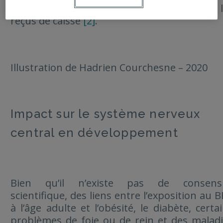
produits qui contiennent du BPA, comme l
reçus de caisse
[2]
.
Illustration de Hadrien Courchesne – 2020
Impact sur le système nerveux
central en développement
Bien qu’il n’existe pas de consens
scientifique, des liens entre l’exposition au 
à l’âge adulte et l’obésité, le diabète, certa
problèmes de foie ou de rein et des malad