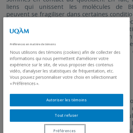
liens qui unissent les molécules de B
peuvent se fragiliser dans certaines conditi
comme la chaleur élevée ou simplement avec
passage du temps. Ainsi, des parti
microscopiques se détachent des contenan
En conséquence, des résidus de BPA peuve
Préférences en matière de témoins
facilement s’introduire dans l’organisme
Nous utilisons des témoins (cookies) afin de collecter des
plusieurs façons.
informations qui nous permettent d’améliorer votre
expérience sur le site, de vous proposer des contenus
vidéo, d’analyser les statistiques de fréquentation, etc.
Vous pouvez personnaliser votre choix en sélectionnant
« Préférences ».
Illustration de Hadrien Courchesne – 2020
Elles peuvent, par exemple, être ingérées l
Autoriser les témoins
de la consommation d’aliments en conserve
d’eau embouteillée. Des microparticul
Tout refuser
entrent également dans l’organisme par l
pores de peau lors d’un contact avec certa
Préférences