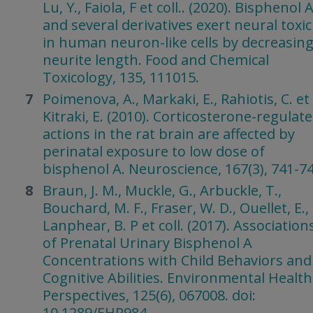
Lu, Y., Faiola, F et coll.. (2020). Bisphenol 
and several derivatives exert neural toxic
in human neuron-like cells by decreasin
neurite length. Food and Chemical
Toxicology, 135, 111015.
Poimenova, A., Markaki, E., Rahiotis, C. et
Kitraki, E. (2010). Corticosterone-regulat
actions in the rat brain are affected by
perinatal exposure to low dose of
bisphenol A. Neuroscience, 167(3), 741-74
Braun, J. M., Muckle, G., Arbuckle, T.,
Bouchard, M. F., Fraser, W. D., Ouellet, E.,
Lanphear, B. P et coll. (2017). Association
of Prenatal Urinary Bisphenol A
Concentrations with Child Behaviors and
Cognitive Abilities. Environmental Health
Perspectives, 125(6), 067008. doi:
10.1289/EHP984