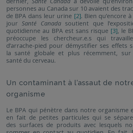
dernier,
Santé Canada
a dévoilé qu’environ
personnes au Canada sur 10 avaient des tra
de BPA dans leur urine
[2]
. Bien qu’encore à
jour
Santé Canada
soutient que l’expositi
quotidienne au BPA est sans risque
[3]
, le 
préoccupe les chercheur.e.s qui travaill
d’arrache-pied pour démystifier ses effets 
la santé globale et plus récemment, sur 
santé du cerveau.
Un contaminant à l’assaut de notr
organisme
Le BPA qui pénètre dans notre organisme 
en fait de petites particules qui se sépar
des surfaces de produits avec lesquels n
sommes en contact au quotidien. En fait, 