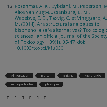
Rosenmai, A. K., Dybdahl, M., Pedersen, M
Alice van Vugt-Lussenburg, B. M.,
Wedebye, E. B., Taxvig, C. et Vinggaard, A.
M. (2014). Are structural analogues to
bisphenol a safe alternatives? Toxicologi
sciences : an official journal of the Societ
of Toxicology, 139(1), 35-47. doi:
10.1093/toxsci/kfu030
Alimentation
Bibrton
Enfant
Micro-onde
microparticules
plastique