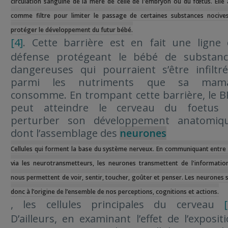
circulation sanguine de la mère de celle de l'embryon ou du fœtus. Elle 
comme filtre pour limiter le passage de certaines substances nocive
protéger le développement du futur bébé.
[4]
. Cette barrière est en fait une ligne
défense protégeant le bébé de substanc
dangereuses qui pourraient s’être infiltr
parmi les nutriments que sa mam
consomme. En trompant cette barrière, le 
peut atteindre le cerveau du foetus 
perturber son développement anatomiqu
dont l’assemblage des
neurones
Cellules qui forment la base du système nerveux. En communiquant entre
via les neurotransmetteurs, les neurones transmettent de l'informatio
nous permettent de voir, sentir, toucher, goûter et penser. Les neurones 
donc à l’origine de l’ensemble de nos perceptions, cognitions et actions.
, les cellules principales du cerveau
[
D’ailleurs, en examinant l’effet de l’exposit