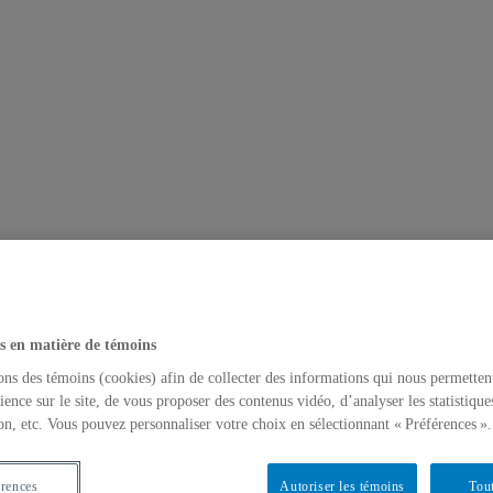
s en matière de témoins
ons des témoins (cookies) afin de collecter des informations qui nous permetten
ience sur le site, de vous proposer des contenus vidéo, d’analyser les statistique
on, etc. Vous pouvez personnaliser votre choix en sélectionnant « Préférences ».
érences
Autoriser les témoins
Tout