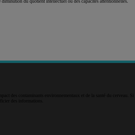
iminution du quotient intellectuel ou des capacités attentionnelles.
impact des contaminants environnementaux et de la santé du cerveau. Si
ficier des informations.