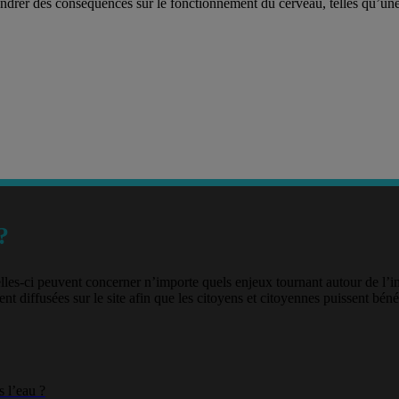
drer des conséquences sur le fonctionnement du cerveau, telles qu’une d
?
lles-ci peuvent concerner n’importe quels enjeux tournant autour de l’
nt diffusées sur le site afin que les citoyens et citoyennes puissent béné
 l’eau ?