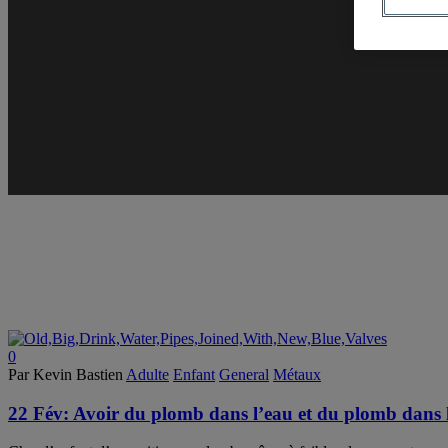
0
Par Kevin Bastien
Adulte
Enfant
General
Métaux
22 Fév:
Avoir du plomb dans l’eau et du plomb dans l