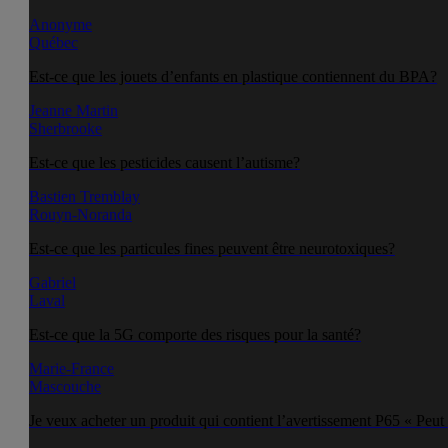
Anonyme
Québec
Est-ce que les jouets d’enfants en plastique contiennent du BPA?
Jeanne Martin
Sherbrooke
Est-ce que les pesticides causent l’autisme?
Bastien Tremblay
Rouyn-Noranda
Est-ce que les particules fines peuvent être neurotoxiques?
Gabriel
Laval
Est-ce que la 5G comporte des risques pour la santé?
Marie-France
Mascouche
Je veux acheter un produit qui contient l’avertissement P65 « Peut 