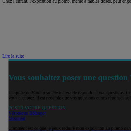
Chez l’enfant, l’exposition au plomb, même à faibles doses, peut engen
Lire la suite
Vous souhaitez poser une question 
L’équipe de
Faire à sa tête
tentera de répondre à vos questions. Ce
vous acceptez, il est possible que vos questions et nos réponses soie
POSER VOTRE QUESTION
Véronique Bélanger
Montréal
Comment est-ce que je peux réduire mon exposition au plomb dans