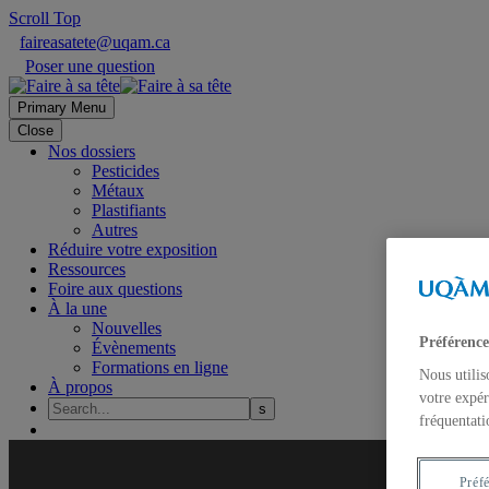
Scroll Top
faireasatete@uqam.ca
Poser une question
Primary Menu
Close
Nos dossiers
Pesticides
Métaux
Plastifiants
Autres
Réduire votre exposition
Ressources
Foire aux questions
À la une
Nouvelles
Préférence
Évènements
Formations en ligne
Nous utilis
À propos
votre expér
fréquentati
Préf