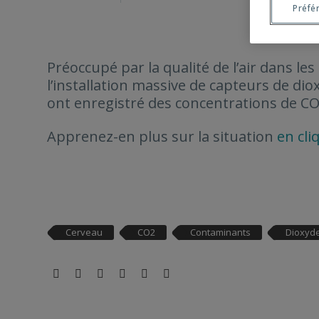
Préfé
Préoccupé par la qualité de l’air dans le
l’installation massive de capteurs de d
ont enregistré des concentrations de C
Apprenez-en plus sur la situation
en cli
Cerveau
CO2
Contaminants
Dioxyd