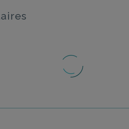
laires
 nouvelle étude signale la présence de
Surveillance des co
duits chimiques éternels dans certains
maternel : une néce
métiques
étude
 munitions en plomb contaminent les
Une étude sur les a
eurs et tireuses
sont difficiles à dig