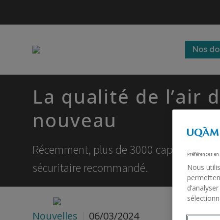
Nos do
La qualité de l’air
nouveau
Récemment, plus de 3000 capteurs ont en
Préférences en
sécuritaire recommandé.
Nous utili
permettent
d’analyser
sélectionn
Nouvelles
06/03/2024