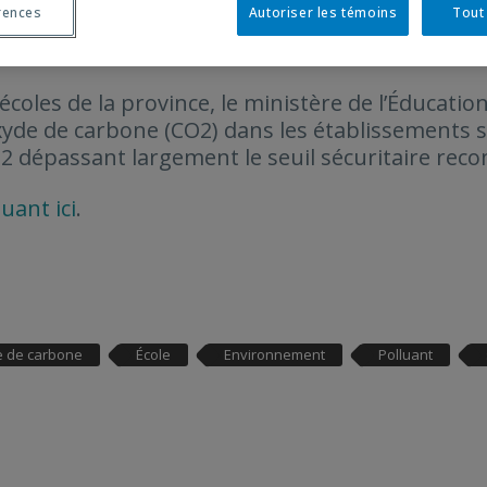
rences
Autoriser les témoins
Tout
s écoles de la province, le ministère de l’Éducat
ioxyde de carbone (CO2) dans les établissements
O2 dépassant largement le seuil sécuritaire re
quant ici
.
e de carbone
École
Environnement
Polluant