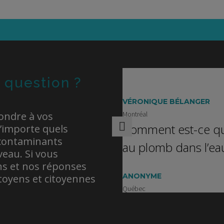
bicide Roundup : Le glyphosate de retour
Avoir du plomb dan
banc des accusés
l’aile
 perturbateurs endocriniens sous la
Saviez-vous que la p
pe d’une équipe de scientifiques
nuire à la santé d
bruit ambiant comme facteur de risque à
Le Canada lutte po
VC
régulation des PFA
 question ?
VÉRONIQUE BÉLANGER
ondre à vos
Montréal
Comment est-ce qu
n’importe quels
 contaminants
au plomb dans l’ea
eau. Si vous
ons et nos réponses
ANONYME
citoyens et citoyennes
Québec
Est-ce que les joue
contiennent du BP