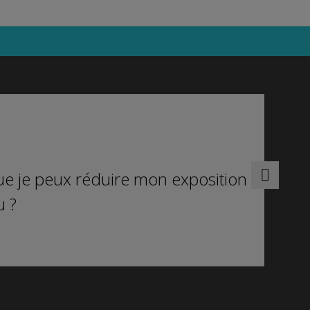
s l’eau et du plomb dans
ollution de l’air peut
es nouveau-nés
ur une meilleure
S
e je peux réduire mon exposition
u ?
ts d’enfants en plastique
A?