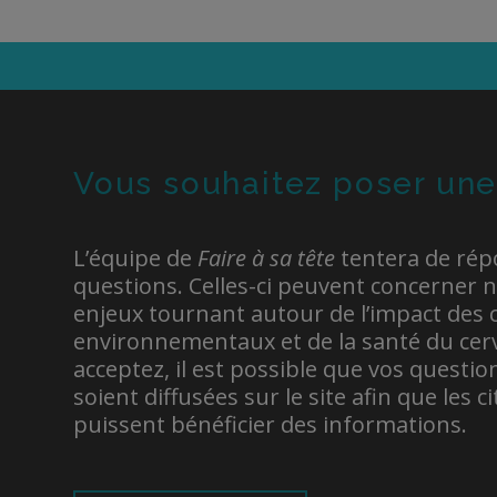
États-Unis : 10 ans pour remplacer toutes
Her
leurs canalisations en plomb
au 
Un travailleur voit sa maladie de Parkinson
Les
reconnue comme une maladie
lou
professionnelle
Le 
l’A
Vous souhaitez poser une
Rouyn-Noranda : une population plus à
risque de développer des problèmes
majeurs de santé
L’équipe de
Faire à sa tête
tentera de rép
questions. Celles-ci peuvent concerner 
enjeux tournant autour de l’impact des
environnementaux et de la santé du cerv
acceptez, il est possible que vos questi
soient diffusées sur le site afin que les 
puissent bénéficier des informations.