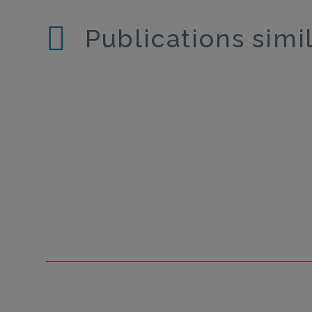
Publications simi
Cuisinières à gaz : trop de de dioxyde
Une
d’azote dans nos maisons
pro
cos
Les retardateurs de flammes en valent-ils la
Les
chandelle ?
tir