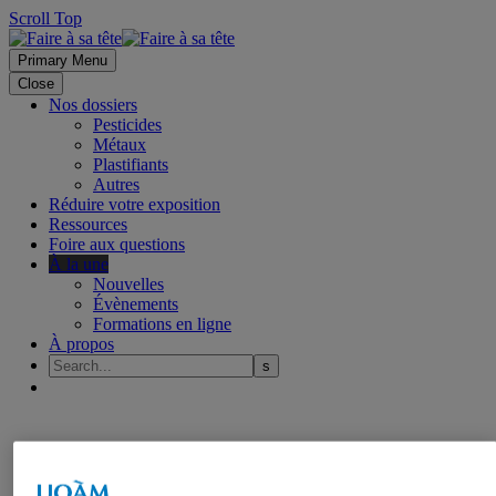
Scroll Top
Primary Menu
Close
Nos dossiers
Pesticides
Métaux
Plastifiants
Autres
Réduire votre exposition
Ressources
Foire aux questions
À la une
Nouvelles
Évènements
Formations en ligne
À propos