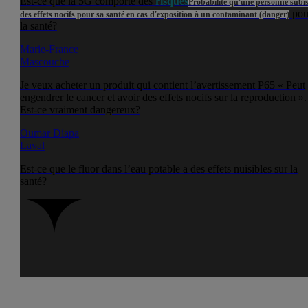
Est-ce que la 5G comporte des
risques
Probabilité qu'une personne subi
pou
des effets nocifs pour sa santé en cas d'exposition à un contaminant (danger)
la santé?
Marie-France
Mascouche
Je veux acheter un produit qui contient l’avertissement P65 « Peut
engendrer le cancer et avoir des effets nocifs sur la reproduction ».
Est-ce vraiment dangereux?
Oumar Diapa
Laval
Est-ce que le fluor dans l’eau potable a des effets nuisibles sur la
santé?