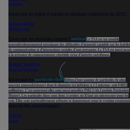
Québec
Est-ce que les jouets d’enfants en plastique contiennent du BPA?
Jeanne Martin
Sherbrooke
Est-ce que les pesticides causent l’
autisme
Le TSA est un trouble
neurodéveloppemental entrainant des difficultés d'intensité variable sur les habile
de communication et d'interactions sociales d'une personne. Le TSA est aussi asso
?
à la présence de comportements répétitifs et/ou d'intérêts spécifiques.
Bastien Tremblay
Rouyn-Noranda
Est-ce que les
particules fines
Réfère à une gamme de particules (le plus
souvent atmosphériques) dont le diamètre est inférieur à 2,5 microns, soit 0,0025
millimètre. C'est pourquoi elles sont aussi appelées PM2,5 (de l'anglais Particulate
Matter). Les particules fines sont donc si petites qu'il faut un microscope pour les
voir. Elles sont particulièrement néfastes et dangereuses pour le système respiratoi
peuvent être neurotoxiques?
Gabriel
Laval