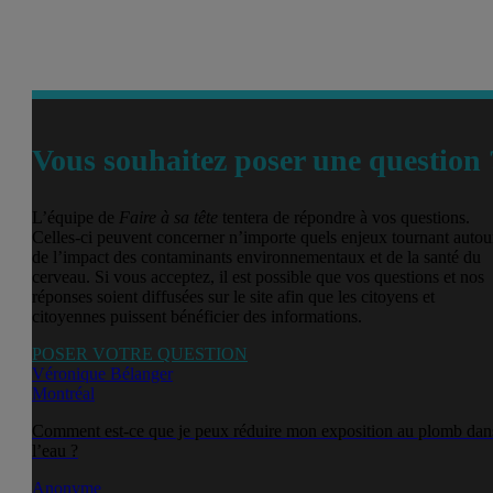
Vous souhaitez poser une question 
L’équipe de
Faire à sa tête
tentera de répondre à vos questions.
Celles-ci peuvent concerner n’importe quels enjeux tournant autou
de l’impact des contaminants environnementaux et de la santé du
cerveau. Si vous acceptez, il est possible que vos questions et nos
réponses soient diffusées sur le site afin que les citoyens et
citoyennes puissent bénéficier des informations.
POSER VOTRE QUESTION
Véronique Bélanger
Montréal
Comment est-ce que je peux réduire mon exposition au plomb dan
l’eau ?
Anonyme