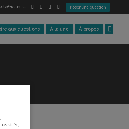
atete@uqam.ca
Poser une question
oire aux questions
À la une
À propos
s
enus vidéo,