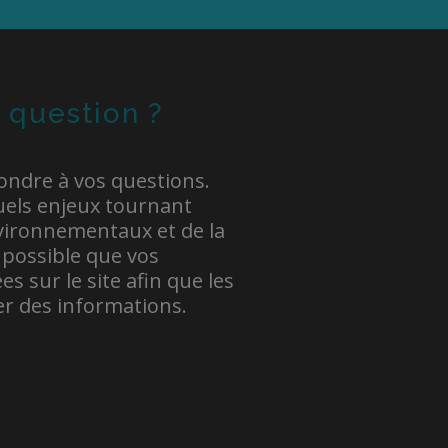
 question ?
ondre à vos questions.
uels enjeux tournant
vironnementaux et de la
t possible que vos
s sur le site afin que les
VÉRONIQUE BÉLANG
er des informations.
Montréal
Comment est-c
plomb dans l’e
ANONYME