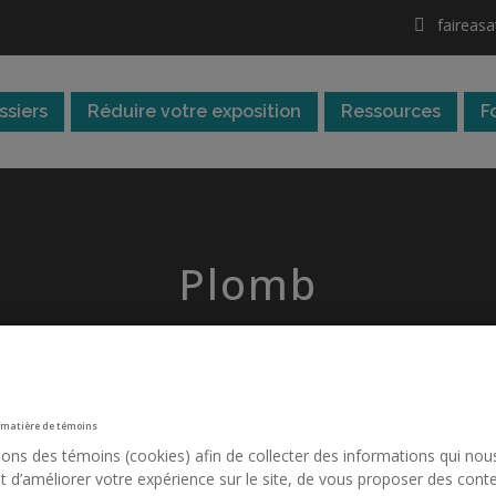
faireas
ssiers
Réduire votre exposition
Ressources
F
Plomb
 matière de témoins
sons des témoins (cookies) afin de collecter des informations qui nou
 d’améliorer votre expérience sur le site, de vous proposer des cont