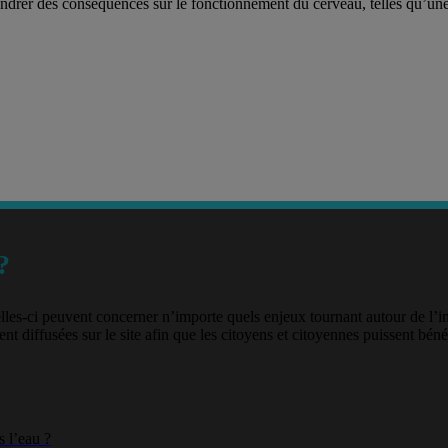
drer des conséquences sur le fonctionnement du cerveau, telles qu’une d
?
lles-ci peuvent concerner n’importe quels enjeux tournant autour de l’
nt diffusées sur le site afin que les citoyens et citoyennes puissent béné
 l’eau ?