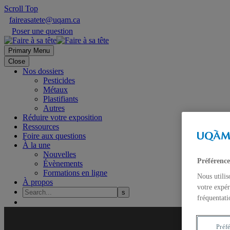
Scroll Top
faireasatete@uqam.ca
Poser une question
Primary Menu
Close
Nos dossiers
Pesticides
Métaux
Plastifiants
Autres
Réduire votre exposition
Ressources
Foire aux questions
À la une
Nouvelles
Préférence
Évènements
Formations en ligne
Nous utilis
À propos
votre expér
fréquentati
Préf