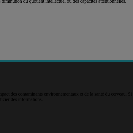
iminution du quotient intellectuel ou des capacités attentionnelles.
impact des contaminants environnementaux et de la santé du cerveau. Si
ficier des informations.