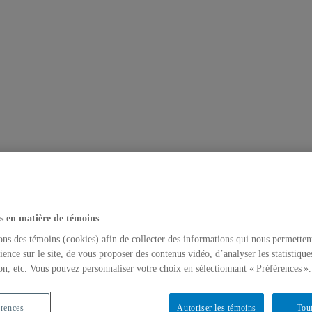
s en matière de témoins
ons des témoins (cookies) afin de collecter des informations qui nous permetten
ience sur le site, de vous proposer des contenus vidéo, d’analyser les statistique
on, etc. Vous pouvez personnaliser votre choix en sélectionnant « Préférences ».
érences
Autoriser les témoins
Tout