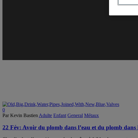
0
Par Kevin Bastien
Adulte
Enfant
General
Métaux
22 Fév:
Avoir du plomb dans l’eau et du plomb dans l