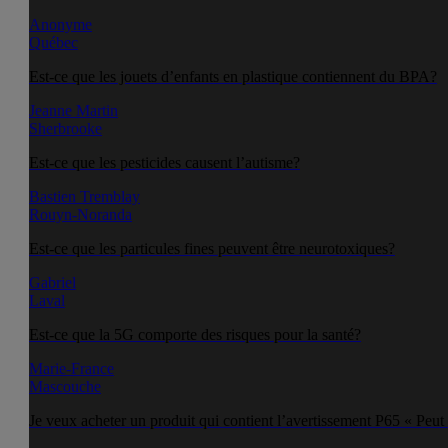
Anonyme
Québec
Est-ce que les jouets d’enfants en plastique contiennent du BPA?
Jeanne Martin
Sherbrooke
Est-ce que les pesticides causent l’autisme?
Bastien Tremblay
Rouyn-Noranda
Est-ce que les particules fines peuvent être neurotoxiques?
Gabriel
Laval
Est-ce que la 5G comporte des risques pour la santé?
Marie-France
Mascouche
Je veux acheter un produit qui contient l’avertissement P65 « Peut 