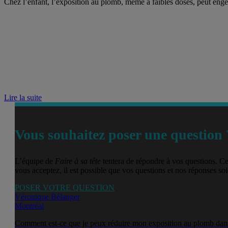
Chez l’enfant, l’exposition au plomb, même à faibles doses, peut engen
Lire la suite
Vous souhaitez poser une question 
L’équipe de
Faire à sa tête
tentera de répondre à vos questions. Ce
vous acceptez, il est possible que vos questions et nos réponses soie
POSER VOTRE QUESTION
Véronique Bélanger
Montréal
Comment est-ce que je peux réduire mon exposition au plomb dans