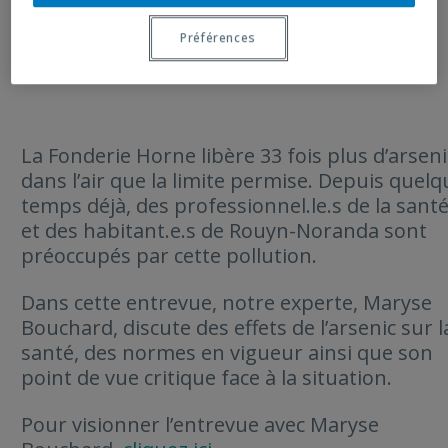
Nouvelles
10/07/2022
Préférences
La Fonderie Horne libère 33 fois plus d’arseni
dans l’air que la limite permise. Depuis quelq
temps déjà, des professionnel.le.s de la sant
et des habitant.e.s de Rouyn-Noranda sont
préoccupés par cette pollution.
Dans cette entrevue, notre experte, Maryse
Bouchard, discute des effets de l’arsenic sur l
santé, des normes en vigueur ainsi que son
point de vue critique face à la situation.
Pour visionner l’entrevue avec Maryse