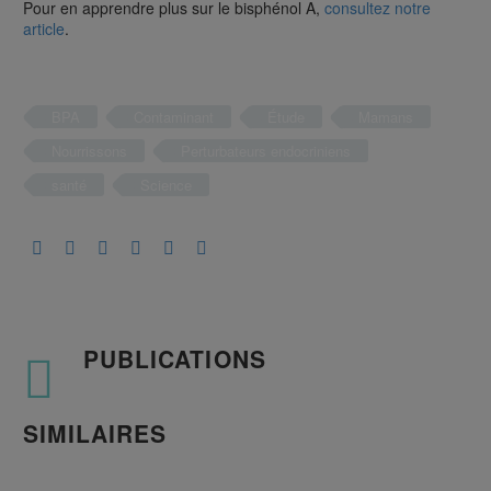
Pour en apprendre plus sur le bisphénol A,
consultez notre
article
.
BPA
Contaminant
Étude
Mamans
Nourrissons
Perturbateurs endocriniens
santé
Science
PUBLICATIONS
SIMILAIRES