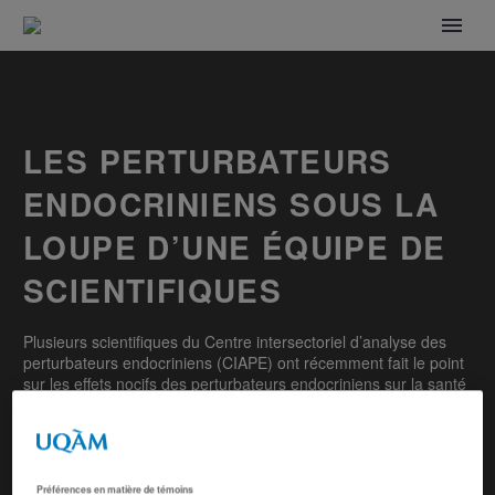
LES PERTURBATEURS
ENDOCRINIENS SOUS LA
LOUPE D’UNE ÉQUIPE DE
SCIENTIFIQUES
Plusieurs scientifiques du Centre intersectoriel d’analyse des
perturbateurs endocriniens (CIAPE) ont récemment fait le point
sur les effets nocifs des perturbateurs endocriniens sur la santé
dans la revue scientifique Environmental Research.
Préférences en matière de témoins