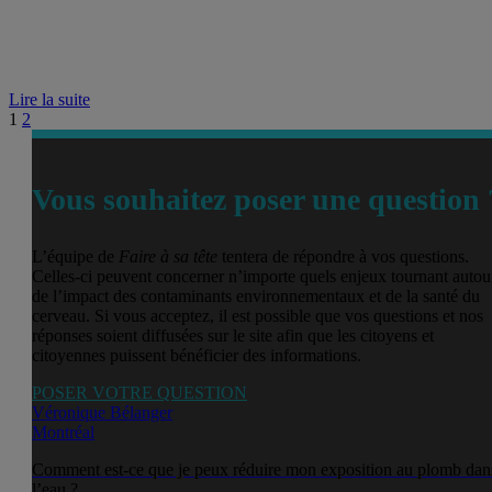
Lire la suite
1
2
Vous souhaitez poser une question 
L’équipe de
Faire à sa tête
tentera de répondre à vos questions.
Celles-ci peuvent concerner n’importe quels enjeux tournant autou
de l’impact des contaminants environnementaux et de la santé du
cerveau. Si vous acceptez, il est possible que vos questions et nos
réponses soient diffusées sur le site afin que les citoyens et
citoyennes puissent bénéficier des informations.
POSER VOTRE QUESTION
Véronique Bélanger
Montréal
Comment est-ce que je peux réduire mon exposition au plomb dan
l’eau ?