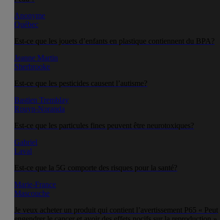
Anonyme
Québec
Est-ce que les jouets d’enfants en plastique contiennent du BPA?
Jeanne Martin
Sherbrooke
Est-ce que les pesticides causent l’autisme?
Bastien Tremblay
Rouyn-Noranda
Est-ce que les particules fines peuvent être neurotoxiques?
Gabriel
Laval
Est-ce que la 5G comporte des risques pour la santé?
Marie-France
Mascouche
Je veux acheter un produit qui contient l’avertissement P65 « Peut
engendrer le cancer et avoir des effets nocifs sur la reproduction ».