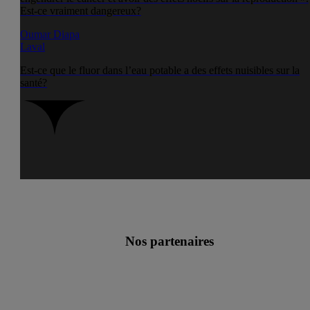
Est-ce vraiment dangereux?
Oumar Diapa
Laval
Est-ce que le fluor dans l’eau potable a des effets nuisibles sur la
santé?
Nos partenaires