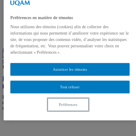
Préférences en matière de témoins
Nous utilisons des témoins (cookies) afin de collecter des
informations qui nous permettent d’améliorer votre expérience sur le
site, de vous proposer des contenus vidéo, d’analyser les statistiques
de fréquentation, etc. Vous pouvez personnaliser votre choix en
Lire la suite
sélectionnant « Préférences ».
0
Par Marilou Lemire
Nouvelles
Autoriser les témoins
La qualité de l’air dans les écoles du Québec
préoccupe de nouveau
Tout refuser
Récemment, plus de 3000 capteurs ont enregistré des concentrations
de CO2 dans les classes dépassant largement le seuil sécuritaire
Préférences
recommandé.