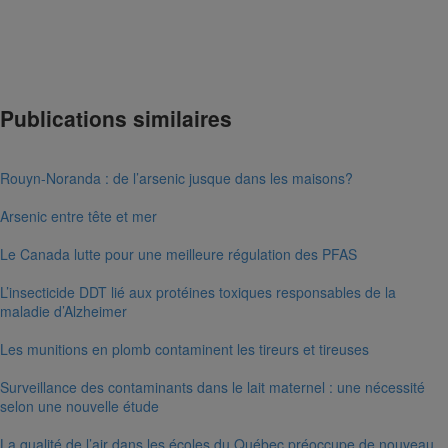
Arsenic
Chimique
Contaminant
Enfants
Environnement
Étude
Fonderie
Ro
Noranda
santé
Santé publique
Science
Toxique
Publications similaires
Rouyn-Noranda : de l’arsenic jusque dans les maisons?
Arsenic entre tête et mer
Le Canada lutte pour une meilleure régulation des PFAS
L’insecticide DDT lié aux protéines toxiques responsables de la
maladie d’Alzheimer
Les munitions en plomb contaminent les tireurs et tireuses
Surveillance des contaminants dans le lait maternel : une nécessité
selon une nouvelle étude
La qualité de l’air dans les écoles du Québec préoccupe de nouveau