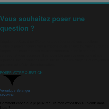
Vous souhaitez poser une
question ?
L’équipe de
Faire à sa tête
tentera de répondre à vos questions.
Celles-ci peuvent concerner n’importe quels enjeux tournant autour de
l’impact des contaminants environnementaux et de la santé du
cerveau. Si vous acceptez, il est possible que vos questions et nos
réponses soient diffusées sur le site afin que les citoyens et citoyennes
puissent bénéficier des informations.
POSER VOTRE QUESTION
Véronique Bélanger
Montréal
Comment est-ce que je peux réduire mon exposition au plomb dans
l’eau ?