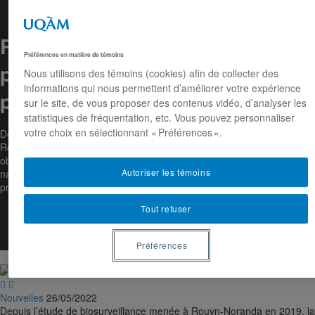
Rouyn-Noranda : une population
Préférences en matière de témoins
plus à risque de développer des
Nous utilisons des témoins (cookies) afin de collecter des
informations qui nous permettent d’améliorer votre expérience
problèmes majeurs de santé
sur le site, de vous proposer des contenus vidéo, d’analyser les
statistiques de fréquentation, etc. Vous pouvez personnaliser
votre choix en sélectionnant « Préférences ».
De nouvelles données de surveillance de santé de la population de
Rouyn-Noranda indiquent que le nombre de maladies pulmonaires
obstructives chroniques (MPOC), de cancers du poumon et de
Autoriser les témoins
naissances d'enfants de faibles poids est plus élevé que la moyenne
provinciale.
Tout refuser
Préférences


Nouvelles
26/05/2022
Depuis l’étude de biosurveillance menée à Rouyn-Noranda en 2019, la