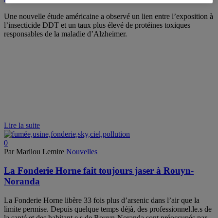
Une nouvelle étude américaine a observé un lien entre l’exposition à
l’insecticide DDT et un taux plus élevé de protéines toxiques
responsables de la maladie d’Alzheimer.
Lire la suite
0
Par Marilou Lemire
Nouvelles
La Fonderie Horne fait toujours jaser à Rouyn-
Noranda
La Fonderie Horne libère 33 fois plus d’arsenic dans l’air que la
limite permise. Depuis quelque temps déjà, des professionnel.le.s de
la santé et des habitant.e.s de Rouyn-Noranda sont préoccupés par