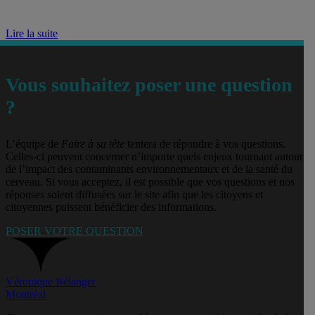
Lire la suite
Vous souhaitez poser une question
?
L’équipe de
Faire à sa tête
tentera de répondre à vos questions.
Celles-ci peuvent concerner n’importe quels enjeux tournant autour
de l’impact des contaminants environnementaux et de la santé du
cerveau. Si vous acceptez, il est possible que vos questions et nos
réponses soient diffusées sur le site afin que les citoyens et
citoyennes puissent bénéficier des informations.
POSER VOTRE QUESTION
Véronique Bélanger
Montréal