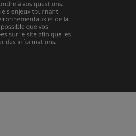
ondre à vos questions.
uels enjeux tournant
vironnementaux et de la
t possible que vos
s sur le site afin que les
VÉRONIQUE BÉLANG
er des informations.
Montréal
Comment est-c
plomb dans l’e
ANONYME
Québec
Est-ce que les
BPA?
JEANNE MARTIN