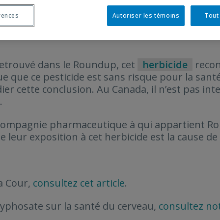
rences
Autoriser les témoins
Tout
 retrouvé dans le Roundup, cet
herbicide
recon
cue que ce pesticide est sans risque pour la san
r cette conclusion. Au Canada, il n’est pas inte
.
a compagnie pharmaceutique à qui appartient R
leur exposition à cet herbicide est la cause de 
la Cour,
consultez cet article
.
glyphosate sur la santé du cerveau,
consultez no