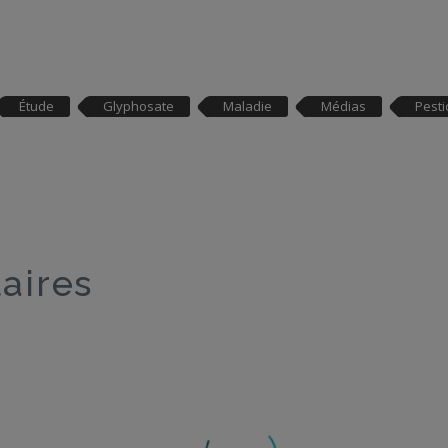
Étude
Glyphosate
Maladie
Médias
Pesti
laires