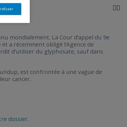


 refuser
nu mondialement. La Cour d’appel du 9e
té et a récemment obligé l’Agence de
rdit d’utiliser du glyphosate, sauf dans
oundup, est confrontée à une vague de
leur cancer.
tre dossier
.