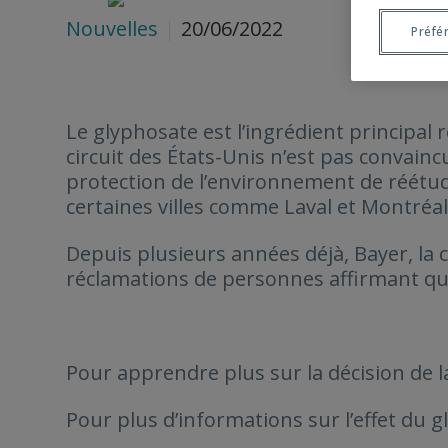
Nouvelles
20/06/2022
Préfé
Le glyphosate est l’ingrédient principal
circuit des États-Unis n’est pas convain
protection de l’environnement de réétudie
certaines villes comme Laval et Montréal
Depuis plusieurs années déjà, Bayer, l
réclamations de personnes affirmant que 
Pour apprendre plus sur la décision de 
Pour plus d’informations sur l’effet du 