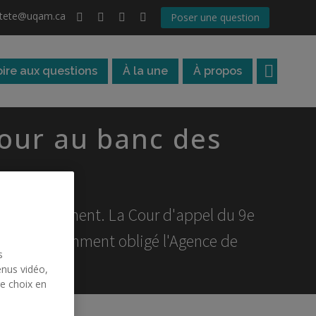
atete@uqam.ca
Poser une question
oire aux questions
À la une
À propos
tour au banc des
nu mondialement. La Cour d'appel du 9e
té et a récemment obligé l'Agence de
s
enus vidéo,
re choix en