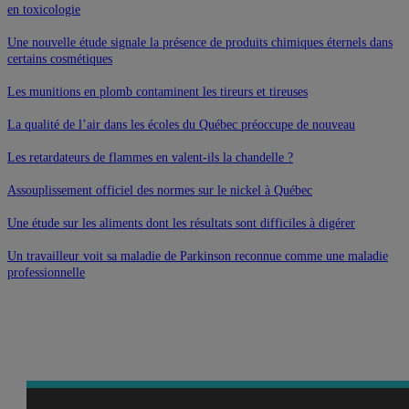
en toxicologie
Une nouvelle étude signale la présence de produits chimiques éternels dans
certains cosmétiques
Les munitions en plomb contaminent les tireurs et tireuses
La qualité de l’air dans les écoles du Québec préoccupe de nouveau
Les retardateurs de flammes en valent-ils la chandelle ?
Assouplissement officiel des normes sur le nickel à Québec
Une étude sur les aliments dont les résultats sont difficiles à digérer
Un travailleur voit sa maladie de Parkinson reconnue comme une maladie
professionnelle