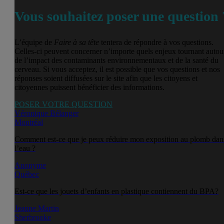
Vous souhaitez poser une question 
L’équipe de
Faire à sa tête
tentera de répondre à vos questions.
Celles-ci peuvent concerner n’importe quels enjeux tournant autou
de l’impact des contaminants environnementaux et de la santé du
cerveau. Si vous acceptez, il est possible que vos questions et nos
réponses soient diffusées sur le site afin que les citoyens et
citoyennes puissent bénéficier des informations.
POSER VOTRE QUESTION
Véronique Bélanger
Montréal
Comment est-ce que je peux réduire mon exposition au plomb dan
l’eau ?
Anonyme
Québec
Est-ce que les jouets d’enfants en plastique contiennent du BPA?
Jeanne Martin
Sherbrooke