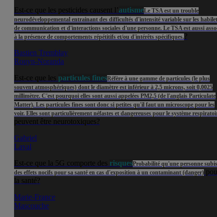
Est-ce que les pesticides causent l’
autisme
Le TSA est un trouble
neurodéveloppemental entrainant des difficultés d'intensité variable sur les habile
de communication et d'interactions sociales d'une personne. Le TSA est aussi asso
?
à la présence de comportements répétitifs et/ou d'intérêts spécifiques.
Bastien Tremblay
Rouyn-Noranda
Est-ce que les
particules fines
Réfère à une gamme de particules (le plus
souvent atmosphériques) dont le diamètre est inférieur à 2,5 microns, soit 0,0025
millimètre. C'est pourquoi elles sont aussi appelées PM2,5 (de l'anglais Particulate
Matter). Les particules fines sont donc si petites qu'il faut un microscope pour les
voir. Elles sont particulièrement néfastes et dangereuses pour le système respiratoi
peuvent être neurotoxiques?
Gabriel
Laval
Est-ce que la 5G comporte des
risques
Probabilité qu'une personne subi
pou
des effets nocifs pour sa santé en cas d'exposition à un contaminant (danger)
la santé?
Marie-France
Mascouche