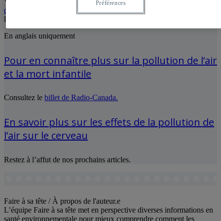
Visitez le
site web du
State of Global Air
ou consultez
leur rapport
Préférences
complet
sur l’exposition de la population mondiale à la pollution de
l’air et ses impacts sur la santé.
En anglais uniquement
Pour en connaître plus sur la pollution de l’air
et la mort infantile
Consultez le
billet de Radio-Canada.
En savoir plus sur les effets de la pollution de
l’air sur le cerveau
Restez à l’affut de nos prochains articles.
Nouveau-nées
Pollution de l'air
santé
Faire à sa tête
/ À propos de l'auteur.e
L’équipe Faire à sa tête met en perspective diverses informations en
santé environnementale pour mieux comprendre comment les