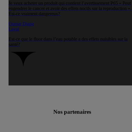
Je veux acheter un produit qui contient l’avertissement P65 « Peut
engendrer le cancer et avoir des effets nocifs sur la reproduction ».
Est-ce vraiment dangereux?
Oumar Diapa
Laval
Est-ce que le fluor dans l’eau potable a des effets nuisibles sur la
santé?
Nos partenaires