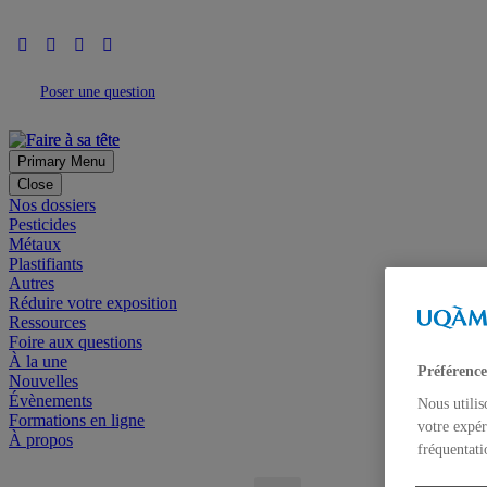
Poser une question
Primary Menu
Close
Nos dossiers
Pesticides
Métaux
Plastifiants
Autres
Réduire votre exposition
Ressources
Foire aux questions
À la une
Préférence
Nouvelles
Évènements
Nous utilis
Formations en ligne
votre expér
À propos
fréquentati