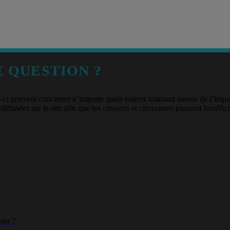
 QUESTION ?
s-ci peuvent concerner n’importe quels enjeux tournant autour de l’imp
diffusées sur le site afin que les citoyens et citoyennes puissent bénéfic
eau ?