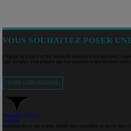
VOUS SOUHAITEZ POSER UNE
L’équipe de
Faire à sa tête
tentera de répondre à vos questions. Celle
vous acceptez, il est possible que vos questions et nos réponses soient 
POSER VOTRE QUESTION
Véronique Bélanger
Montréal
Comment est-ce que je peux réduire mon exposition au plomb dans l’