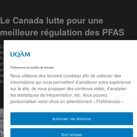
Le Canada lutte pour une
meilleure régulation des PFAS
Le gouvernement du Canada a récemment produit un rapport
soulignant l'importance de mieux réglementer la production et
l'utilisation des composés perfluorés (PFAS), des substances
chimiques persistantes. Les scientifiques soutiennent qu'en suivant le
Préférences en matière de témoins
principe de précaution, les données existantes jusqu'à présent
devraient être suffisantes pour réglementer globalement l'utilisation de
Nous utilisons des témoins (cookies) afin de collecter des
toute substance de la grande famille des PFAS.
informations qui nous permettent d’améliorer votre expérience
sur le site, de vous proposer des contenus vidéo, d’analyser
les statistiques de fréquentation, etc. Vous pouvez
personnaliser votre choix en sélectionnant « Préférences ».
Autoriser les témoins


Nouvelles
05/07/2023
Tout refuser
Le gouvernement du Canada a récemment produit un rapport