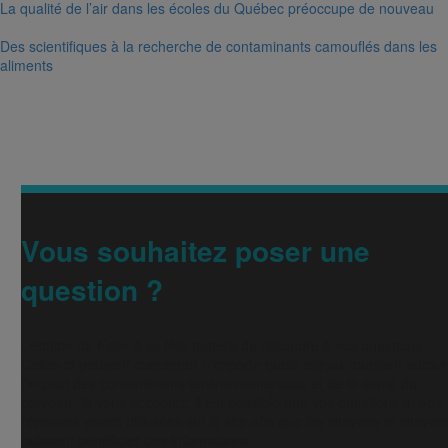
La qualité de l’air dans les écoles du Québec préoccupe de nouveau
Des scientifiques à la recherche de contaminants camouflés dans les
aliments
Vous souhaitez poser une
question ?
L’équipe de
Faire à sa tête
tentera de répondre à vos questions.
Celles-ci peuvent concerner n’importe quels enjeux tournant autour
l’impact des contaminants environnementaux et de la santé du
cerveau. Si vous acceptez, il est possible que vos questions et nos
réponses soient diffusées sur le site afin que les citoyens et citoye
puissent bénéficier des informations.