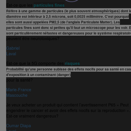
Est-ce que les
particules fines
Réfère à une gamme de particules (le plus souvent atmosphériques) dont l
diamètre est inférieur à 2,5 microns, soit 0,0025 millimètre. C'est pourquoi
elles sont aussi appelées PM2,5 (de l'anglais Particulate Matter). Les
particules fines sont donc si petites qu'il faut un microscope pour les voir. E
sont particulièrement néfastes et dangereuses pour le système respiratoir
peuvent être neurotoxiques?
Gabriel
Laval
Est-ce que la 5G comporte des
risques
Probabilité qu'une personne subisse des effets nocifs pour sa santé en cas
d'exposition à un contaminant (danger)
pour la santé?
Marie-France
Mascouche
Je veux acheter un produit qui contient l’avertissement P65 « Peut
engendrer le cancer et avoir des effets nocifs sur la reproduction ».
Est-ce vraiment dangereux?
Oumar Diapa
Laval