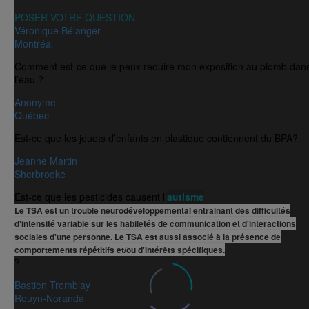
POSER VOTRE QUESTION
Véronique Bélanger
Montréal
Comment est-ce que je peux réduire mon exposition au plomb dan
l’eau ?
Anonyme
Québec
Est-ce que les jouets d’enfants en plastique contiennent du BPA?
Jeanne Martin
Sherbrooke
Est-ce que les pesticides causent l’
autisme
Le TSA est un trouble neurodéveloppemental entrainant des difficultés
d'intensité variable sur les habiletés de communication et d'interactions
sociales d'une personne. Le TSA est aussi associé à la présence de
comportements répétitifs et/ou d'intérêts spécifiques.
?
Bastien Tremblay
Rouyn-Noranda