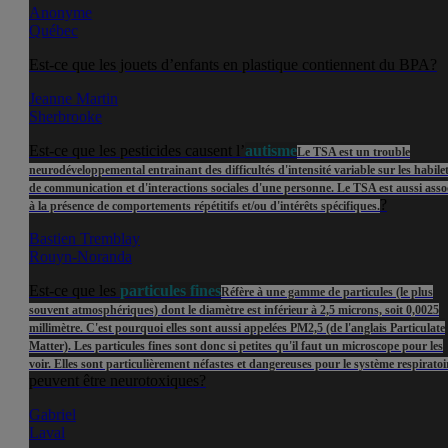
Anonyme
Québec
Est-ce que les jouets d’enfants en plastique contiennent du BPA?
Jeanne Martin
Sherbrooke
Est-ce que les pesticides causent l’
autisme
Le TSA est un trouble
neurodéveloppemental entrainant des difficultés d'intensité variable sur les habile
de communication et d'interactions sociales d'une personne. Le TSA est aussi asso
?
à la présence de comportements répétitifs et/ou d'intérêts spécifiques.
Bastien Tremblay
Rouyn-Noranda
Est-ce que les
particules fines
Réfère à une gamme de particules (le plus
souvent atmosphériques) dont le diamètre est inférieur à 2,5 microns, soit 0,0025
millimètre. C'est pourquoi elles sont aussi appelées PM2,5 (de l'anglais Particulate
Matter). Les particules fines sont donc si petites qu'il faut un microscope pour les
voir. Elles sont particulièrement néfastes et dangereuses pour le système respiratoi
peuvent être neurotoxiques?
Gabriel
Laval