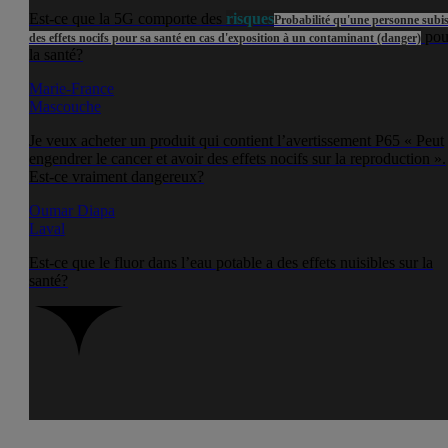
Est-ce que la 5G comporte des
risques
Probabilité qu'une personne subi
pou
des effets nocifs pour sa santé en cas d'exposition à un contaminant (danger)
la santé?
Marie-France
Mascouche
Je veux acheter un produit qui contient l’avertissement P65 « Peut
engendrer le cancer et avoir des effets nocifs sur la reproduction ».
Est-ce vraiment dangereux?
Oumar Diapa
Laval
Est-ce que le fluor dans l’eau potable a des effets nuisibles sur la
santé?