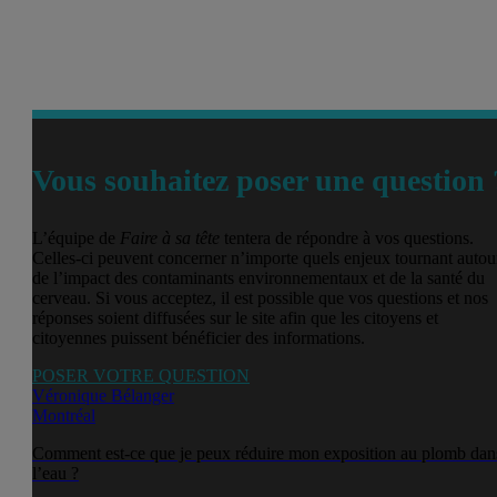
Vous souhaitez poser une question 
L’équipe de
Faire à sa tête
tentera de répondre à vos questions.
Celles-ci peuvent concerner n’importe quels enjeux tournant autou
de l’impact des contaminants environnementaux et de la santé du
cerveau. Si vous acceptez, il est possible que vos questions et nos
réponses soient diffusées sur le site afin que les citoyens et
citoyennes puissent bénéficier des informations.
POSER VOTRE QUESTION
Véronique Bélanger
Montréal
Comment est-ce que je peux réduire mon exposition au plomb dan
l’eau ?