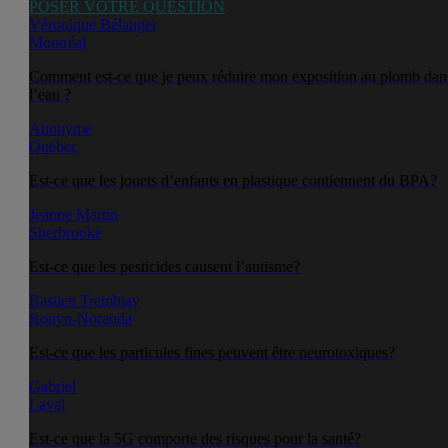
POSER VOTRE QUESTION
Véronique Bélanger
Montréal
Comment est-ce que je peux réduire mon exposition au plomb dan
l’eau ?
Anonyme
Québec
Est-ce que les jouets d’enfants en plastique contiennent du BPA?
Jeanne Martin
Sherbrooke
Est-ce que les pesticides causent l’autisme?
Bastien Tremblay
Rouyn-Noranda
Est-ce que les particules fines peuvent être neurotoxiques?
Gabriel
Laval
Est-ce que la 5G comporte des risques pour la santé?