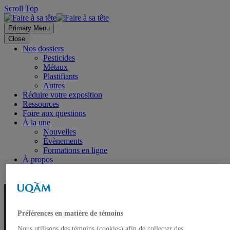
Scroll Top
Primary Menu
Close
Nos dossiers
Pesticides
Métaux
Plastifiants
Autres
Réduire votre exposition
Ressources
Foire aux questions
À la une
Nouvelles
Évènements
Formations en ligne
À propos
Préférences en matière de témoins
Nous utilisons des témoins (cookies) afin de collecter des