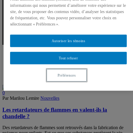
informations qui nous permettent d’améliorer votre expérience sur le
Feu
site, de vous proposer des contenus vidéo, d’analyser les statistiques
de fréquentation, etc. Vous pouvez personnaliser votre choix en
sélectionnant « Préférences ».
Autoriser les témoins
Tout refuser
Préférences
0
Par Marilou Lemire
Nouvelles
Les retardateurs de flammes en valent-ils la
chandelle ?
Des retardateurs de flammes sont retrouvés dans la fabrication de
pyjamas pour enfants. Est-ce que ces substances protègent la vie