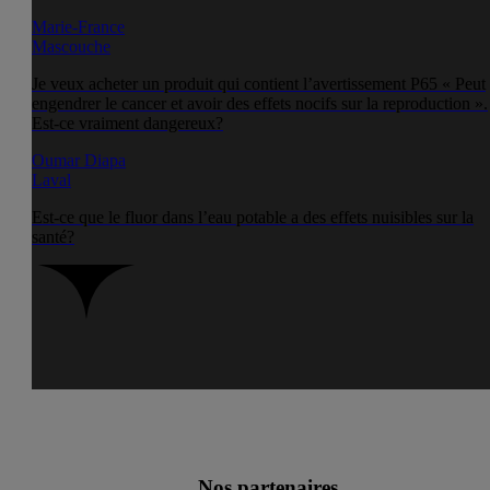
Marie-France
Mascouche
Je veux acheter un produit qui contient l’avertissement P65 « Peut
engendrer le cancer et avoir des effets nocifs sur la reproduction ».
Est-ce vraiment dangereux?
Oumar Diapa
Laval
Est-ce que le fluor dans l’eau potable a des effets nuisibles sur la
santé?
Nos partenaires