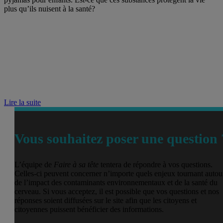
plus qu’ils nuisent à la santé?
Lire la suite
Vous souhaitez poser une question 
L’équipe de
Faire à sa tête
tentera de répondre à vos questions.
Celles-ci peuvent concerner n’importe quels enjeux tournant autou
de l’impact des contaminants environnementaux et de la santé du
cerveau. Si vous acceptez, il est possible que vos questions et nos
réponses soient diffusées sur le site afin que les citoyens et
citoyennes puissent bénéficier des informations.