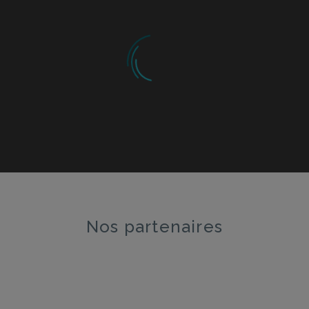
VÉRONIQUE BÉLANGER
Montréal
Comment est-ce que je peux réduire mon
exposition au plomb dans l’eau ?
Nos partenaires
ANONYME
Québec
Est-ce que les jouets d’enfants en plastique
contiennent du BPA?
JEANNE MARTIN