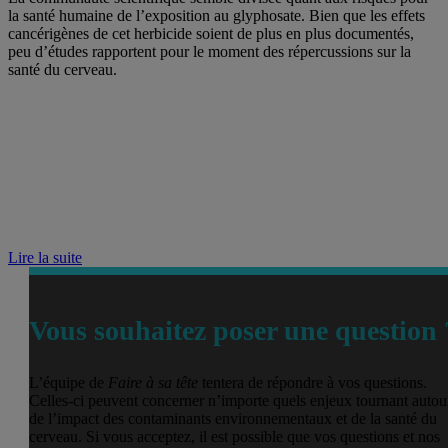
la santé humaine de l’exposition au glyphosate. Bien que les effets
cancérigènes de cet herbicide soient de plus en plus documentés,
peu d’études rapportent pour le moment des répercussions sur la
santé du cerveau.
Lire la suite
Vous souhaitez poser une question 
L’équipe de
Faire à sa tête
tentera de répondre à vos questions.
Celles-ci peuvent concerner n’importe quels enjeux tournant autou
de l’impact des contaminants environnementaux et de la santé du
cerveau. Si vous acceptez, il est possible que vos questions et nos