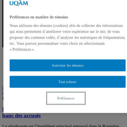
Glyphosate
Préférences en matière de témoins
Nous utilisons des témoins (cookies) afin de collecter des informations
qui nous permettent d’améliorer votre expérience sur le site, de vous
proposer des contenus vidéo, d’analyser les statistiques de fréquentation,
etc. Vous pouvez personnaliser votre choix en sélectionnant
« Préférences ».
Autoriser les témoins
Tout refuser
0
Par Marilou Lemire
Nouvelles
Préférences
Herbicide Roundup : Le glyphosate de retour au
banc des accusés
Le glyphosate est l’ingrédient principal retrouvé dans le Roundup,