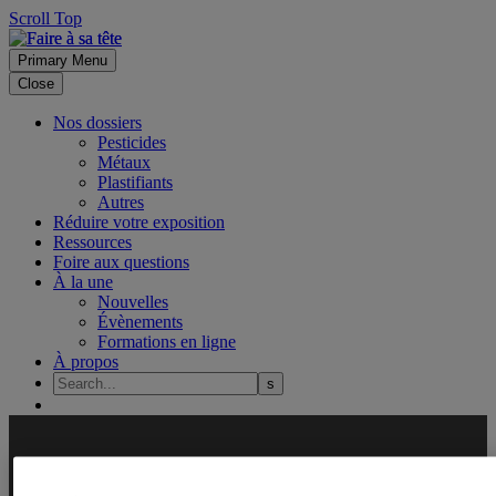
Scroll Top
Primary Menu
Close
Nos dossiers
Pesticides
Métaux
Plastifiants
Autres
Réduire votre exposition
Ressources
Foire aux questions
À la une
Nouvelles
Évènements
Formations en ligne
À propos