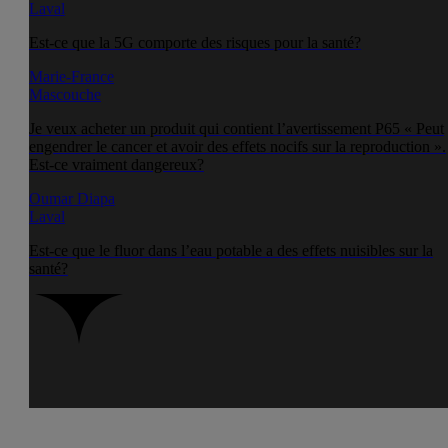
Laval
Est-ce que la 5G comporte des risques pour la santé?
Marie-France
Mascouche
Je veux acheter un produit qui contient l’avertissement P65 « Peut
engendrer le cancer et avoir des effets nocifs sur la reproduction ».
Est-ce vraiment dangereux?
Oumar Diapa
Laval
Est-ce que le fluor dans l’eau potable a des effets nuisibles sur la
santé?