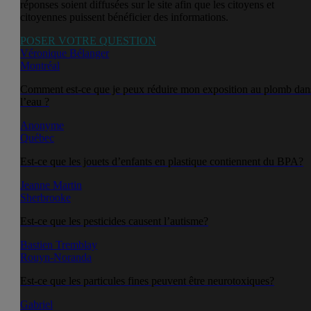
réponses soient diffusées sur le site afin que les citoyens et
citoyennes puissent bénéficier des informations.
POSER VOTRE QUESTION
Véronique Bélanger
Montréal
Comment est-ce que je peux réduire mon exposition au plomb dan
l’eau ?
Anonyme
Québec
Est-ce que les jouets d’enfants en plastique contiennent du BPA?
Jeanne Martin
Sherbrooke
Est-ce que les pesticides causent l’autisme?
Bastien Tremblay
Rouyn-Noranda
Est-ce que les particules fines peuvent être neurotoxiques?
Gabriel