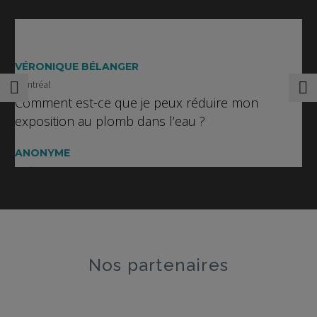
VÉRONIQUE BÉLANGER
Montréal
Comment est-ce que je peux réduire mon
exposition au plomb dans l’eau ?
ANONYME
Québec
Est-ce que les jouets d’enfants en plastique
contiennent du BPA?
JEANNE MARTIN
Sherbrooke
Nos partenaires
Est-ce que les pesticides causent l’autisme?
BASTIEN TREMBLAY