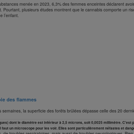
ubstances menée en 2023, 6,3% des femmes enceintes déclarent avoir
t. Pourtant, plusieurs études montrent que le cannabis comporte un ri
 l’enfant.
roie des flammes
 semaines, la superficie des forêts brûlées dépasse celle des 20 derni
s) dont le diamètre est inférieur à 2,5 microns, soit 0,0025 millimètre. C'est 
u'il faut un microscope pour les voir. Elles sont particulièrement néfastes et da
s, de troubles respiratoires, mais aussi de troubles neurologiques. Bien q