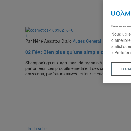
Préférences en 
Nous utili
1
d’améliore
Par Néné Aïssatou Diallo
Autres
General
statistiqu
02 Fév:
Bien plus qu’une simple odeur : Et si 
« Préféren
Shampooings aux agrumes, détergents à la lavande, nous 
parfumées, ces produits émettaient des composés chimiqu
Préfé
émissions, parfois massives, et leur impact sur la santé.
Lire la suite