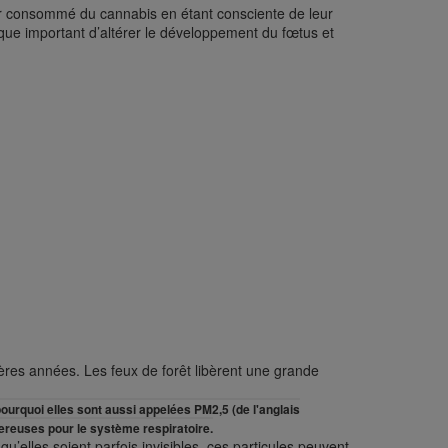
 consommé du cannabis en étant consciente de leur
sque important d’altérer le développement du fœtus et
ères années. Les feux de forêt libèrent une grande
pourquoi elles sont aussi appelées PM2,5 (de l'anglais
ngereuses pour le système respiratoire.
u’elles soient parfois invisibles, ces particules peuvent