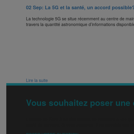
02 Sep:
La 5G et la santé, un accord possible
La technologie 5G se situe récemment au centre de maint
travers la quantité astronomique d’informations disponibles
Lire la suite
Vous souhaitez poser une 
L’équipe de
Faire à sa tête
tentera de répondre à vos que
santé du cerveau. Si vous acceptez, il est possible que vo