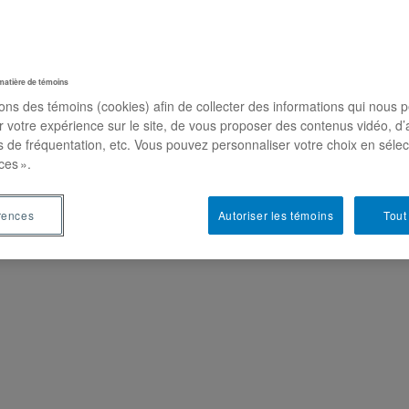
matière de témoins
sons des témoins (cookies) afin de collecter des informations qui nous 
r votre expérience sur le site, de vous proposer des contenus vidéo, d’
es de fréquentation, etc. Vous pouvez personnaliser votre choix en séle
les produits parfumés influençaient notre santé ?
ces ».
avons tous et toutes des préférences en matière d’odeurs pour nos prod
es nocifs pour notre santé? C’est ce que suggèrent des scientifiques, 
rences
Autoriser les témoins
Tout