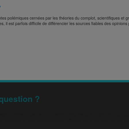
?
es polémiques cernées par les théories du complot, scientifiques et gr
, il est parfois difficile de différencier les sources fiables des opinions
question ?
stions. Celles-ci peuvent concerner n’importe quels enjeux tournant a
s questions et nos réponses soient diffusées sur le site afin que les ci