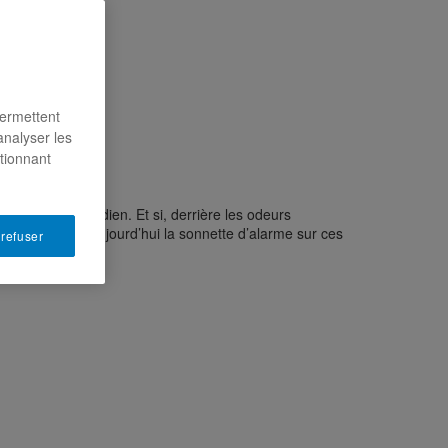
permettent
analyser les
ctionnant
uits du quotidien. Et si, derrière les odeurs
qui poussent aujourd’hui la sonnette d’alarme sur ces
 refuser