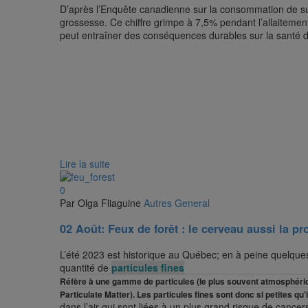
D’après l’Enquête canadienne sur la consommation de s
grossesse. Ce chiffre grimpe à 7,5% pendant l’allaitemen
peut entraîner des conséquences durables sur la santé de
Lire la suite
0
Par Olga Fliaguine
Autres
General
02 Août:
Feux de forêt : le cerveau aussi la p
L’été 2023 est historique au Québec; en à peine quelques
quantité de
particules fines
Réfère à une gamme de particules (le plus souvent atmosphérique
Particulate Matter). Les particules fines sont donc si petites q
dans l’air qui sont liées à un plus grand risque de cancer