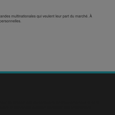
andes multinationales qui veulent leur part du marché. À
 personnelles.
utour de l’impact des contaminants environnementaux et de la
toyens et citoyennes puissent bénéficier des informations.