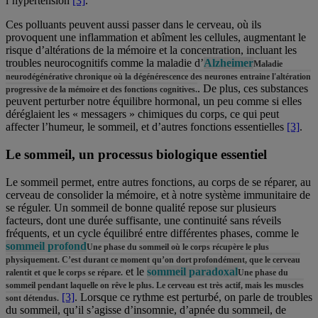
l’hypertension
[3]
.
Ces polluants peuvent aussi passer dans le cerveau, où ils
provoquent une inflammation et abîment les cellules, augmentant le
risque d’altérations de la mémoire et la concentration, incluant les
troubles neurocognitifs comme la maladie d’
Alzheimer
Maladie
neurodégénérative chronique où la dégénérescence des neurones entraine l'altération
. De plus, ces substances
progressive de la mémoire et des fonctions cognitives.
peuvent perturber notre équilibre hormonal, un peu comme si elles
déréglaient les « messagers » chimiques du corps, ce qui peut
affecter l’humeur, le sommeil, et d’autres fonctions essentielles
[3]
.
Le sommeil, un processus biologique essentiel
Le sommeil permet, entre autres fonctions, au corps de se réparer, au
cerveau de consolider la mémoire, et à notre système immunitaire de
se réguler. Un sommeil de bonne qualité repose sur plusieurs
facteurs, dont une durée suffisante, une continuité sans réveils
fréquents, et un cycle équilibré entre différentes phases, comme le
sommeil profond
Une phase du sommeil où le corps récupère le plus
physiquement. C’est durant ce moment qu’on dort profondément, que le cerveau
et le
sommeil paradoxal
ralentit et que le corps se répare.
Une phase du
sommeil pendant laquelle on rêve le plus. Le cerveau est très actif, mais les muscles
[3]
. Lorsque ce rythme est perturbé, on parle de troubles
sont détendus.
du sommeil, qu’il s’agisse d’insomnie, d’apnée du sommeil, de