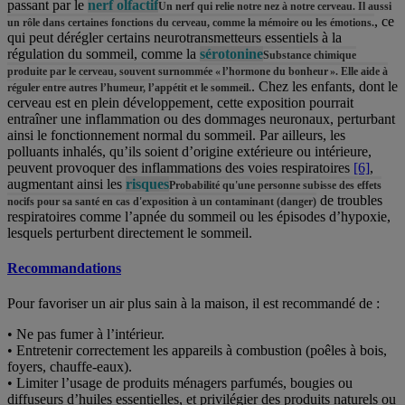
passant par le
nerf olfactif
Un nerf qui relie notre nez à notre cerveau. Il aussi
, ce
un rôle dans certaines fonctions du cerveau, comme la mémoire ou les émotions.
qui peut dérégler certains neurotransmetteurs essentiels à la
régulation du sommeil, comme la
sérotonine
Substance chimique
produite par le cerveau, souvent surnommée « l’hormone du bonheur ». Elle aide à
. Chez les enfants, dont le
réguler entre autres l’humeur, l’appétit et le sommeil.
cerveau est en plein développement, cette exposition pourrait
entraîner une inflammation ou des dommages neuronaux, perturbant
ainsi le fonctionnement normal du sommeil. Par ailleurs, les
polluants inhalés, qu’ils soient d’origine extérieure ou intérieure,
peuvent provoquer des inflammations des voies respiratoires
[6]
,
augmentant ainsi les
risques
Probabilité qu'une personne subisse des effets
de troubles
nocifs pour sa santé en cas d'exposition à un contaminant (danger)
respiratoires comme l’apnée du sommeil ou les épisodes d’hypoxie,
lesquels perturbent directement le sommeil.
Recommandations
Pour favoriser un air plus sain à la maison, il est recommandé de :
• Ne pas fumer à l’intérieur.
• Entretenir correctement les appareils à combustion (poêles à bois,
foyers, chauffe-eaux).
• Limiter l’usage de produits ménagers parfumés, bougies ou
diffuseurs d’huiles essentielles, et privilégier des produits naturels ou