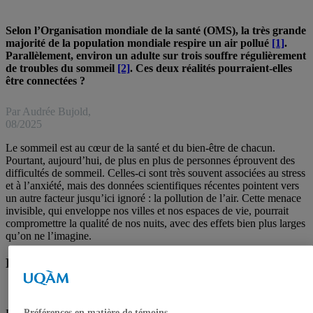
Selon l’Organisation mondiale de la santé (OMS), la très grande
majorité de la population mondiale respire un air pollué
[1]
.
Parallèlement, environ un adulte sur trois souffre régulièrement
de troubles du sommeil
[2]
. Ces deux réalités pourraient-elles
être connectées ?
Par Audrée Bujold,
08/2025
Le sommeil est au cœur de la santé et du bien-être de chacun.
Pourtant, aujourd’hui, de plus en plus de personnes éprouvent des
difficultés de sommeil. Celles-ci sont très souvent associées au stress
et à l’anxiété, mais des données scientifiques récentes pointent vers
un autre facteur jusqu’ici ignoré : la pollution de l’air. Cette menace
invisible, qui enveloppe nos villes et nos espaces de vie, pourrait
compromettre la qualité de nos nuits, avec des effets bien plus larges
qu’on ne l’imagine.
Respirer, c’est aussi une question de santé
Préférences en matière de témoins