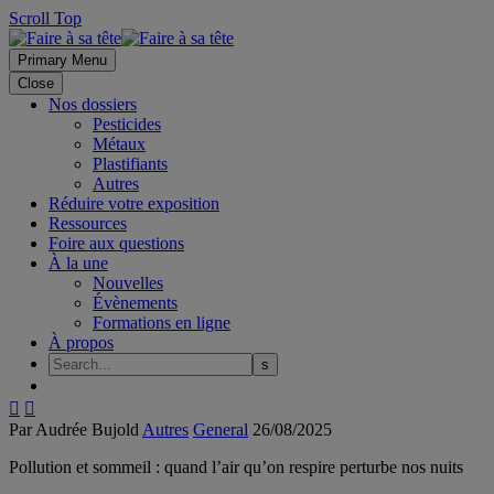
Scroll Top
Primary Menu
Close
Nos dossiers
Pesticides
Métaux
Plastifiants
Autres
Réduire votre exposition
Ressources
Foire aux questions
À la une
Nouvelles
Évènements
Formations en ligne
À propos


Par Audrée Bujold
Autres
General
26/08/2025
Pollution et sommeil : quand l’air qu’on respire perturbe nos nuits