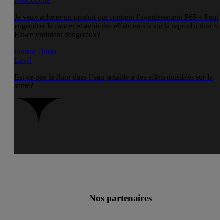
Mascouche
Je veux acheter un produit qui contient l’avertissement P65 « Peut
engendrer le cancer et avoir des effets nocifs sur la reproduction ».
Est-ce vraiment dangereux?
Oumar Diapa
Laval
Est-ce que le fluor dans l’eau potable a des effets nuisibles sur la
santé?
Nos partenaires