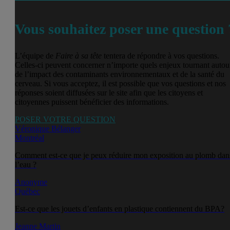
Vous souhaitez poser une question 
L’équipe de
Faire à sa tête
tentera de répondre à vos questions.
Celles-ci peuvent concerner n’importe quels enjeux tournant autou
de l’impact des contaminants environnementaux et de la santé du
cerveau. Si vous acceptez, il est possible que vos questions et nos
réponses soient diffusées sur le site afin que les citoyens et
citoyennes puissent bénéficier des informations.
POSER VOTRE QUESTION
Véronique Bélanger
Montréal
Comment est-ce que je peux réduire mon exposition au plomb dan
l’eau ?
Anonyme
Québec
Est-ce que les jouets d’enfants en plastique contiennent du BPA?
Jeanne Martin