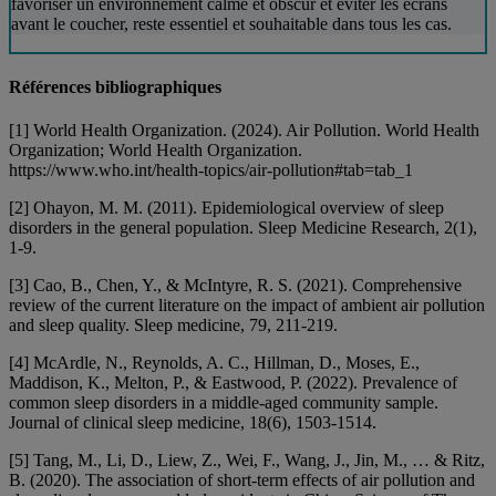
favoriser un environnement calme et obscur et éviter les écrans
avant le coucher, reste essentiel et souhaitable dans tous les cas.
Références bibliographiques
[1] World Health Organization. (2024). Air Pollution. World Health
Organization; World Health Organization.
https://www.who.int/health-topics/air-pollution#tab=tab_1‌
[2] Ohayon, M. M. (2011). Epidemiological overview of sleep
disorders in the general population. Sleep Medicine Research, 2(1),
1-9.
[3] Cao, B., Chen, Y., & McIntyre, R. S. (2021). Comprehensive
review of the current literature on the impact of ambient air pollution
and sleep quality. Sleep medicine, 79, 211-219.
[4] McArdle, N., Reynolds, A. C., Hillman, D., Moses, E.,
Maddison, K., Melton, P., & Eastwood, P. (2022). Prevalence of
common sleep disorders in a middle-aged community sample.
Journal of clinical sleep medicine, 18(6), 1503-1514.
[5] Tang, M., Li, D., Liew, Z., Wei, F., Wang, J., Jin, M., … & Ritz,
B. (2020). The association of short-term effects of air pollution and