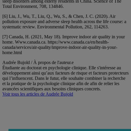
sleep disorders among elderly residents in China. Science of The
Total Environment, 708, 134846.
[6] Liu, J., Wu, T., Liu, Q., Wu, S., & Chen, J. C. (2020). Air
pollution exposure and adverse sleep health across the life course: a
systematic review. Environmental Pollution, 262, 114263.
[7] Canada, H. (2021, May 18). Improve indoor air quality in your
home. Www.canada.ca. https://www.canada.ca/en/health-
canada/services/air-quality/improve-indoor-air-quality-in-your-
home.html
Audrée Bujold
/ À propos de l'auteur.e
Étudiante au doctorat en psychologie clinique. Elle s'intéresse au
développement ainsi qu’aux facteurs de risque et facteurs protecteurs
qui l’influencent. Dans le futur, elle souhaite combiner la recherche
et la pratique de la psychologie clinique afin de afin de relier les
avancées scientifiques aux besoins cliniques concrets.
Voir tous les articles de Audrée Bujold