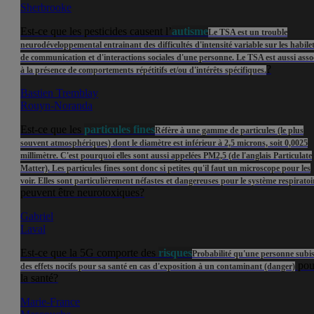
Sherbrooke
Est-ce que les pesticides causent l’
autisme
Le TSA est un trouble
neurodéveloppemental entrainant des difficultés d'intensité variable sur les habile
de communication et d'interactions sociales d'une personne. Le TSA est aussi asso
?
à la présence de comportements répétitifs et/ou d'intérêts spécifiques.
Bastien Tremblay
Rouyn-Noranda
Est-ce que les
particules fines
Réfère à une gamme de particules (le plus
souvent atmosphériques) dont le diamètre est inférieur à 2,5 microns, soit 0,0025
millimètre. C'est pourquoi elles sont aussi appelées PM2,5 (de l'anglais Particulate
Matter). Les particules fines sont donc si petites qu'il faut un microscope pour les
voir. Elles sont particulièrement néfastes et dangereuses pour le système respiratoi
peuvent être neurotoxiques?
Gabriel
Laval
Est-ce que la 5G comporte des
risques
Probabilité qu'une personne subi
pou
des effets nocifs pour sa santé en cas d'exposition à un contaminant (danger)
la santé?
Marie-France