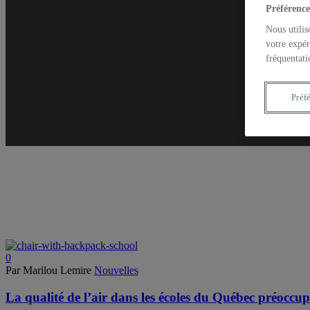
Préférence
Nous utilis
votre expér
fréquentati
Préf
0
Par Marilou Lemire
Nouvelles
La qualité de l’air dans les écoles du Québec préocc