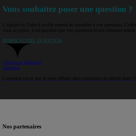
Vous souhaitez poser une question ?
L’équipe de
Faire à sa tête
tentera de répondre à vos questions. Celle
vous acceptez, il est possible que vos questions et nos réponses soient 
POSER VOTRE QUESTION
Véronique Bélanger
Montréal
Comment est-ce que je peux réduire mon exposition au plomb dans l’
Anonyme
Québec
Est-ce que les jouets d’enfants en plastique contiennent du BPA?
Jeanne Martin
Sherbrooke
Nos partenaires
Est-ce que les pesticides causent l’autisme?