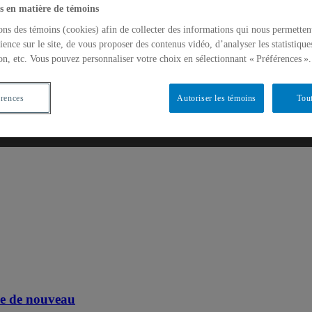
s en matière de témoins
ons des témoins (cookies) afin de collecter des informations qui nous permetten
ience sur le site, de vous proposer des contenus vidéo, d’analyser les statistique
Toxicologie
on, etc. Vous pouvez personnaliser votre choix en sélectionnant « Préférences ».
érences
Autoriser les témoins
Tout
upe de nouveau