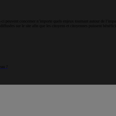
s-ci peuvent concerner n’importe quels enjeux tournant autour de l’imp
diffusées sur le site afin que les citoyens et citoyennes puissent bénéfic
eau ?