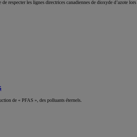
e respecter les lignes directrices canadiennes de dioxyde d’azote lors d
5
uction de « PFAS », des polluants éternels.