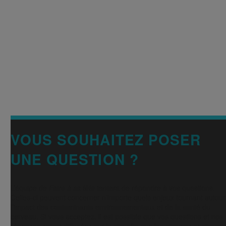
VOUS SOUHAITEZ POSER
UNE QUESTION ?
L’équipe de
Faire à sa tête
tentera de répondre à vos questions.
Celles-ci peuvent concerner n’importe quels enjeux tournant autour
l’impact des contaminants environnementaux et de la santé du
cerveau. Si vous acceptez, il est possible que vos questions et nos
réponses soient diffusées sur le site afin que les citoyens et citoye