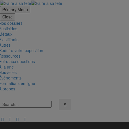
Primary Menu
Close
Nos dossiers
Pesticides
Métaux
Plastifiants
Autres
Réduire votre exposition
Ressources
Foire aux questions
À la une
Nouvelles
Évènements
Formations en ligne
À propos