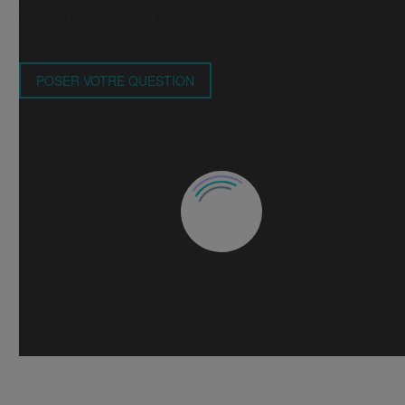
puissent bénéficier des informations.
POSER VOTRE QUESTION
Véronique Bélanger
Montréal
Comment est-ce que je peux réduire mon exposition au plomb dan
l’eau ?
Anonyme