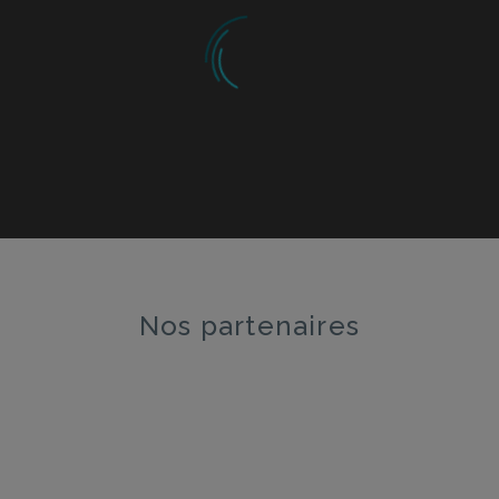
VÉRONIQUE BÉLANGER
Montréal
Comment est-ce que je peux réduire mon
exposition au plomb dans l’eau ?
Nos partenaires
ANONYME
Québec
Est-ce que les jouets d’enfants en plastique
contiennent du BPA?
JEANNE MARTIN
Sherbrooke