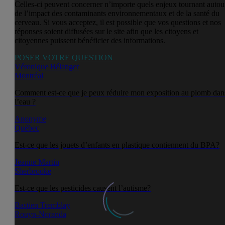
Celles-ci peuvent concerner n’importe quels enjeux tournant autou
de l’impact des contaminants environnementaux et de la santé du
cerveau. Si vous acceptez, il est possible que vos questions et nos
réponses soient diffusées sur le site afin que les citoyens et
citoyennes puissent bénéficier des informations.
POSER VOTRE QUESTION
Véronique Bélanger
Montréal
Comment est-ce que je peux réduire mon exposition au plomb dan
l’eau ?
Anonyme
Québec
Est-ce que les jouets d’enfants en plastique contiennent du BPA?
Jeanne Martin
Sherbrooke
Est-ce que les pesticides causent l’autisme?
Bastien Tremblay
Rouyn-Noranda