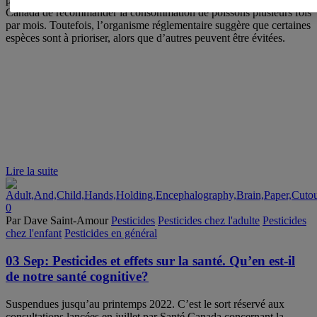
Canada de recommander la consommation de poissons plusieurs fois
par mois. Toutefois, l’organisme réglementaire suggère que certaines
espèces sont à prioriser, alors que d’autres peuvent être évitées.
Lire la suite
0
Par Dave Saint-Amour
Pesticides
Pesticides chez l'adulte
Pesticides
chez l'enfant
Pesticides en général
03 Sep:
Pesticides et effets sur la santé. Qu’en est-il
de notre santé cognitive?
Suspendues jusqu’au printemps 2022. C’est le sort réservé aux
consultations lancées en juillet par Santé Canada concernant la