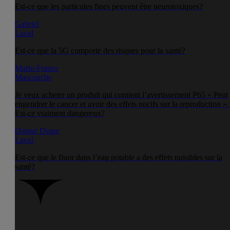
Est-ce que les particules fines peuvent être neurotoxiques?
Gabriel
Laval
Est-ce que la 5G comporte des risques pour la santé?
Marie-France
Mascouche
Je veux acheter un produit qui contient l’avertissement P65 « Peut
engendrer le cancer et avoir des effets nocifs sur la reproduction ».
Est-ce vraiment dangereux?
Oumar Diapa
Laval
Est-ce que le fluor dans l’eau potable a des effets nuisibles sur la
santé?