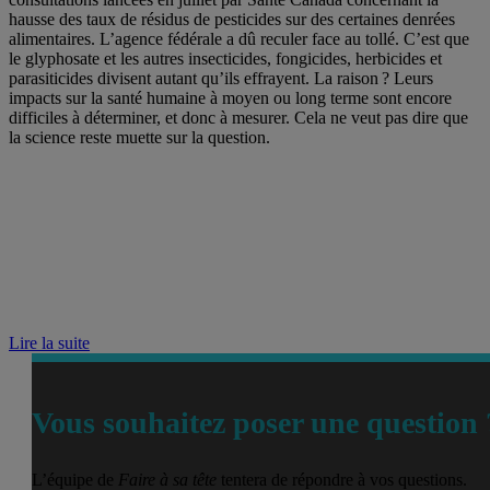
hausse des taux de résidus de pesticides sur des certaines denrées
alimentaires. L’agence fédérale a dû reculer face au tollé. C’est que
le glyphosate et les autres insecticides, fongicides, herbicides et
parasiticides divisent autant qu’ils effrayent. La raison ? Leurs
impacts sur la santé humaine à moyen ou long terme sont encore
difficiles à déterminer, et donc à mesurer. Cela ne veut pas dire que
la science reste muette sur la question.
Lire la suite
Vous souhaitez poser une question 
L’équipe de
Faire à sa tête
tentera de répondre à vos questions.