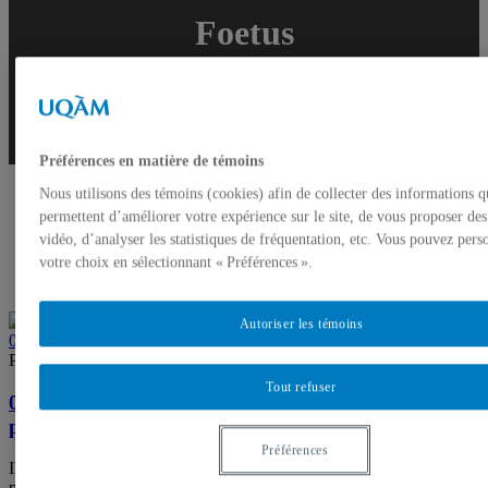
Foetus
Préférences en matière de témoins
Nous utilisons des témoins (cookies) afin de collecter des informations q
permettent d’améliorer votre expérience sur le site, de vous proposer de
vidéo, d’analyser les statistiques de fréquentation, etc. Vous pouvez pers
votre choix en sélectionnant « Préférences ».
Autoriser les témoins
0
Par Mathieu Fornasier-Bélanger
Adulte
Enfant
General
Métaux
Tout refuser
09 Sep:
Est-ce que poisson rime vraiment avec
poison?
Préférences
Il est connu que le mercure, retrouvé parfois dans la chair de
poisson, est toxique pour les humains. Ceci n’empêche pas Santé