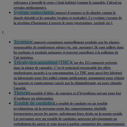
substance à laquelle le corps s’était habitué (comme le cannabis, l’alcool ou
certains médicaments).
Système endocrinien
Composé d'organes et de glandes comme la
glande thiroïde et les gonades (ovaires et testicules). Ce système s'occupe de
la sécrétion d'hormones à travers le corps (oestrogènes, cortisol, etc.).
t
Terpènes
Composés organiques naturellement produits par les plantes,
responsables de nombreuses odeurs (ex. pin, agrumes). Ils sont utilisés dans
les parfums et produits ménagers et peuvent contribuer à la pollution de
l’air intérieur.
Tétrahydrocannabinol (THC)
L’un des 113 composés présents
dans la plante de cannabis. C’est le principal responsable des effets
euphorisants associés à sa consommation. Le THC peut aussi être fabriqué
en laboratoire pour être utilisé comme médicament, notamment pour réduire
les nausées et vomissements causés par la chimiothérapie, ou pour stimuler
l'appétit.
Théorie
Ensemble d’idées, de concepts et d’hypothèses qui ont pour but
d’expliquer un phénomène.
Trouble de conduites
Le trouble de conduite est un trouble
psychiatrique où la personne porte des comportements répétitifs
irrespectueux envers les autres, enfreignant leurs droits ou la norme sociale.
Les personnes avec un trouble de conduites agressent physiquement ou
verbalement les autres et vont jusqu'à parfois commettre des comportements