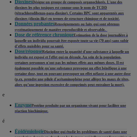
Dioxines
Désigne un groupe de composés organochlorés. L'une des
dioxines les plus toxiques est connue sous le nom de TCDD
(tétrachlorodibenzo-para-dioxine). Certains BPC sont apparentés aux
dioxines (dioxin-like) en termes de structure chimique et de toxicité.
Données probantes
Renseignements ou faits qui sont obtenus
systématiquement de manière reproductible et observable.
Dose de référence chronique
Estimation de la dose journalière à
laquelle un individu pourrait être exposée toute sa vie (70 ans) sans subir
d’effets nuisibles pour sa santé.
Dose/réponse
Relation entre la quantité d'une substance à laquelle un
individu est exposé et l'effet qui en découle. Au sein de la population,
certaines personnes n'ont pas les mêmes effets aux mêmes doses. Il est
également possible qu'une substance provoque un effet bénéfique à une
certaine dose, tout en pouvant provoquer un effet néfaste à une autre dose
(p.ex. prendre une pilule d'acétaminophène peut alléger les maux de têtes,
alors qu’une ingestion excessive de comprimés peut entraîner la mort).
e
Enzyme
Protéine produite par un organisme vivant pour faciliter une
réaction biochimique.
é
Épidémiologie
Discipline qui étudie les problèmes de santé dans une