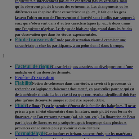
enquêteurs n’interviennent pas ou ne contrôlent pas les variables, mais
qu’ils observent plutôt le cours des événements. Les changements ou les
différences au chapitre d’une caractéristique (p. ex., le fait que les gens
fassent l’objet ou non de l’intervention d’intérêt) sont étudiés par rapport à
ceux qui s’observent dans d’autres caractéristiques (p. ex., le décès), sans
que l’enquêteur n’agisse. Le risque de biais est plus grand dans les études
par observation que dans les études expérimentales.
Étude transversale
Étude par observation visant à examiner une
caractéristique chez les participants, à un point donné dans le temps.
f
Facteur de risque
Caractéristiques associées au développement d’une
maladie ou d’un désordre de santé.
Fenêtre d'exposition
Fiabilité
Notion de cohérence dans une étude, à savoir si le processus de
recherche est logique et clairement documenté, en particulier pour ce qui est
de la méthode choisie. Le but visé ici est que tout résultat significatif doit être
plus qu'une découverte unique et doit être reproductible.
Fluor
Le fluor (F) est le premier élément de la famille des halogènes. Il ne se
présente pas à l'état élémentaire dans la nature, mais plutôt sous forme de
fluorures que l'on retrouve partout (sol, air, eau, etc.). La fluoration de l’eau
par l’ajout de fluorures est pratiquée depuis longtemps dans plusieurs
provinces canadiennes pour prévenir la carie dentaire.
Formaldéhyde
Gaz incolore et irritant, souvent émis par les matériaux