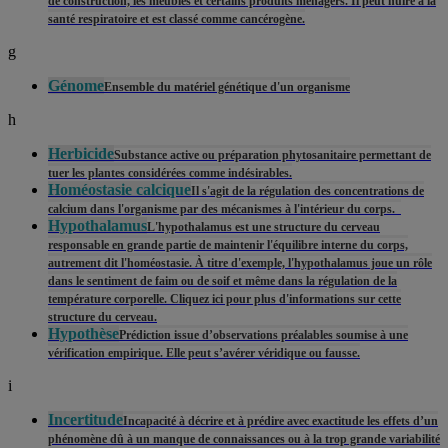
de construction, les meubles et certains produits ménagers. Il peut nuire à la
santé respiratoire et est classé comme cancérogène.
g
Génome
Ensemble du matériel génétique d'un organisme
h
Herbicide
Substance active ou préparation phytosanitaire permettant de
tuer les plantes considérées comme indésirables.
Homéostasie calcique
Il s'agit de la régulation des concentrations de
calcium dans l'organisme par des mécanismes à l'intérieur du corps.
Hypothalamus
L'hypothalamus est une structure du cerveau
responsable en grande partie de maintenir l'équilibre interne du corps,
autrement dit l'homéostasie. À titre d'exemple, l'hypothalamus joue un rôle
dans le sentiment de faim ou de soif et même dans la régulation de la
température corporelle. Cliquez ici pour plus d'informations sur cette
structure du cerveau.
Hypothèse
Prédiction issue d’observations préalables soumise à une
vérification empirique. Elle peut s’avérer véridique ou fausse.
i
Incertitude
Incapacité à décrire et à prédire avec exactitude les effets d’un
phénomène dû à un manque de connaissances ou à la trop grande variabilité