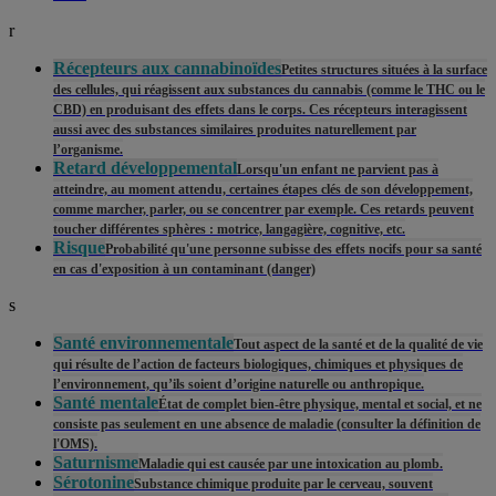
r
Récepteurs aux cannabinoïdes
Petites structures situées à la surface
des cellules, qui réagissent aux substances du cannabis (comme le THC ou le
CBD) en produisant des effets dans le corps. Ces récepteurs interagissent
aussi avec des substances similaires produites naturellement par
l’organisme.
Retard développemental
Lorsqu'un enfant ne parvient pas à
atteindre, au moment attendu, certaines étapes clés de son développement,
comme marcher, parler, ou se concentrer par exemple. Ces retards peuvent
toucher différentes sphères : motrice, langagière, cognitive, etc.
Risque
Probabilité qu'une personne subisse des effets nocifs pour sa santé
en cas d'exposition à un contaminant (danger)
s
Santé environnementale
Tout aspect de la santé et de la qualité de vie
qui résulte de l’action de facteurs biologiques, chimiques et physiques de
l’environnement, qu’ils soient d’origine naturelle ou anthropique.
Santé mentale
État de complet bien-être physique, mental et social, et ne
consiste pas seulement en une absence de maladie (consulter la définition de
l'OMS).
Saturnisme
Maladie qui est causée par une intoxication au plomb.
Sérotonine
Substance chimique produite par le cerveau, souvent