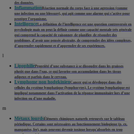
des données.
Inflammation
Réaction normale du corps face à une agression (comme
une infection ou une blessure), qui agit comme une alarme qui s’active pour
protéger l’organisme.
Intelligence
La définition de l’intelligence est une question controversée en
psychologie mais on peut la définir comme une capacité mentale très générale
qui comprend la capacité de raisonner, de planifier, de résoudre des
problèmes, d’avoir une pensée abstraite, de comprendre des idées complexes,
d’apprendre rapidement et d’apprendre de ses expériences.
l
Lipophilie
Propriété d’une substance à se dissoudre dans les graisses
plutôt que dans l’eau, ce qui favorise son accumulation dans les tissus
adipeux et parfois dans le cerveau.
Lymphome non hodgkinien
Cancer qui se développe dans des
cellules du système lymphatique (lymphocytes). Le système lymphatique est
impliqué notamment dans l’activation de la réponse immunitaire lors d’une
infection ou d’une maladie.
m
Métaux lourds
Éléments chimiques naturels retrouvés sur le tableau
périodique. Certains sont nécessaires au fonctionnement biologique (p. ex.
manganèse, fer), mais peuvent devenir toxique lorsqu'absorbés en trop