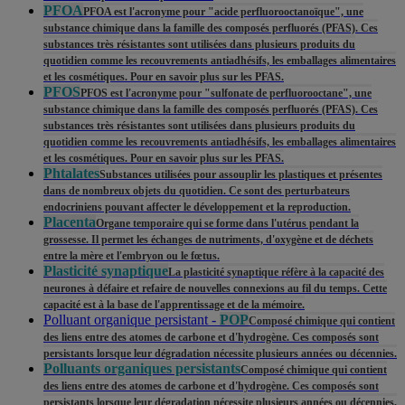
PFOA
PFOA est l'acronyme pour "acide perfluorooctanoïque", une
substance chimique dans la famille des composés perfluorés (PFAS). Ces
substances très résistantes sont utilisées dans plusieurs produits du
quotidien comme les recouvrements antiadhésifs, les emballages alimentaires
et les cosmétiques. Pour en savoir plus sur les PFAS.
PFOS
PFOS est l'acronyme pour "sulfonate de perfluorooctane", une
substance chimique dans la famille des composés perfluorés (PFAS). Ces
substances très résistantes sont utilisées dans plusieurs produits du
quotidien comme les recouvrements antiadhésifs, les emballages alimentaires
et les cosmétiques. Pour en savoir plus sur les PFAS.
Phtalates
Substances utilisées pour assouplir les plastiques et présentes
dans de nombreux objets du quotidien. Ce sont des perturbateurs
endocriniens pouvant affecter le développement et la reproduction.
Placenta
Organe temporaire qui se forme dans l'utérus pendant la
grossesse. Il permet les échanges de nutriments, d'oxygène et de déchets
entre la mère et l'embryon ou le fœtus.
Plasticité synaptique
La plasticité synaptique réfère à la capacité des
neurones à défaire et refaire de nouvelles connexions au fil du temps. Cette
capacité est à la base de l'apprentissage et de la mémoire.
Polluant organique persistant -
POP
Composé chimique qui contient
des liens entre des atomes de carbone et d'hydrogène. Ces composés sont
persistants lorsque leur dégradation nécessite plusieurs années ou décennies.
Polluants organiques persistants
Composé chimique qui contient
des liens entre des atomes de carbone et d'hydrogène. Ces composés sont
persistants lorsque leur dégradation nécessite plusieurs années ou décennies.