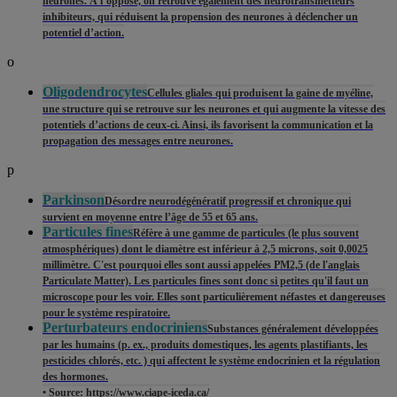
neurones. À l’opposé, on retrouve également des neurotransmetteurs
inhibiteurs, qui réduisent la propension des neurones à déclencher un
potentiel d’action.
o
Oligodendrocytes
Cellules gliales qui produisent la gaine de myéline,
une structure qui se retrouve sur les neurones et qui augmente la vitesse des
potentiels d’actions de ceux-ci. Ainsi, ils favorisent la communication et la
propagation des messages entre neurones.
p
Parkinson
Désordre neurodégénératif progressif et chronique qui
survient en moyenne entre l’âge de 55 et 65 ans.
Particules fines
Réfère à une gamme de particules (le plus souvent
atmosphériques) dont le diamètre est inférieur à 2,5 microns, soit 0,0025
millimètre. C'est pourquoi elles sont aussi appelées PM2,5 (de l'anglais
Particulate Matter). Les particules fines sont donc si petites qu'il faut un
microscope pour les voir. Elles sont particulièrement néfastes et dangereuses
pour le système respiratoire.
Perturbateurs endocriniens
Substances généralement développées
par les humains (p. ex., produits domestiques, les agents plastifiants, les
pesticides chlorés, etc. ) qui affectent le système endocrinien et la régulation
des hormones.
• Source: https://www.ciape-iceda.ca/