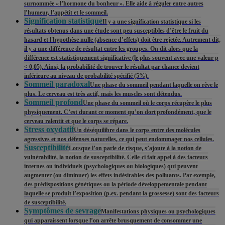
surnommée « l’hormone du bonheur ». Elle aide à réguler entre autres
l’humeur, l’appétit et le sommeil.
Signification statistique
Il y a une signification statistique si les
résultats obtenus dans une étude sont peu susceptibles d’être le fruit du
hasard et l'hypothèse nulle (absence d’effets) doit être rejetée. Autrement dit,
il y a une différence de résultat entre les groupes. On dit alors que la
différence est statistiquement significative (le plus souvent avec une valeur p
< 0,05). Ainsi, la probabilité de trouver le résultat par chance devient
inférieure au niveau de probabilité spécifié (5%).
Sommeil paradoxal
Une phase du sommeil pendant laquelle on rêve le
plus. Le cerveau est très actif, mais les muscles sont détendus.
Sommeil profond
Une phase du sommeil où le corps récupère le plus
physiquement. C’est durant ce moment qu’on dort profondément, que le
cerveau ralentit et que le corps se répare.
Stress oxydatif
Un déséquilibre dans le corps entre des molécules
agressives et nos défenses naturelles, ce qui peut endommager nos cellules.
Susceptibilité
Lorsque l’on parle de risque, s’ajoute à la notion de
vulnérabilité, la notion de susceptibilité. Celle-ci fait appel à des facteurs
internes ou individuels (psychologiques ou biologiques) qui peuvent
augmenter (ou diminuer) les effets indésirables des polluants. Par exemple,
des prédispositions génétiques ou la période développementale pendant
laquelle se produit l’exposition (p.ex. pendant la grossesse) sont des facteurs
de susceptibilité.
Symptômes de sevrage
Manifestations physiques ou psychologiques
qui apparaissent lorsque l’on arrête brusquement de consommer une