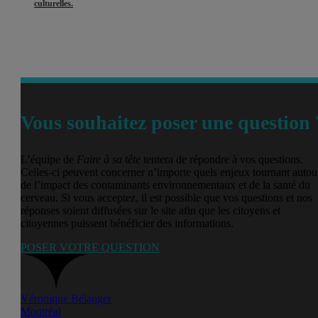
culturelles.
Vous souhaitez poser une question 
L’équipe de
Faire à sa tête
tentera de répondre à vos questions.
Celles-ci peuvent concerner n’importe quels enjeux tournant autou
de l’impact des contaminants environnementaux et de la santé du
cerveau. Si vous acceptez, il est possible que vos questions et nos
réponses soient diffusées sur le site afin que les citoyens et
citoyennes puissent bénéficier des informations.
POSER VOTRE QUESTION
Véronique Bélanger
Montréal