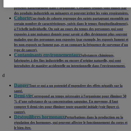
Cétones
Famille de composés organiques utilisés comme solvants ou
présents naturellement dans l’organisme. Certaines cétones sont émises par
des produits industriels ou ménagers et peuvent irriter les voies respiratoires.
Cohorte
Une étude de cohorte regroupe des sujets partageant ensemble un
certain nombre de caractéristiques, suivis dans le temps (longitudinalement),
à l’échelle individuelle. On suit au cours du temps des personnes qui sont
exposées à une nuisance donnée pour savoir si elles deviennent plus souvent
malades que des personnes non exposées (par exemple, les exposés fument et
les non-exposés ne fument pas, et on compare la fréquence de survenue d'un
type de cancer).
Contaminants environnementaux
Substances chimiques,
fabriquées à des fins industrielles ou encore d'origine naturelle, qui sont
introduites de manière accidentelle ou intentionnelle dans l'environnement.
d
Danger
Tout ce qui a un potentiel d'engendrer des effets négatifs sur la
santé.
Demi-vie
Correspond au temps nécessaire à l'organisme pour éliminer 50
% d’une substance de sa concentration sanguine. En moyenne, il faut
compter 6 demi-vies pour éliminer toute quantité initiale (voir figure ci-
contre).
Déséquilibres hormonaux
Perturbations dans la production ou la
régulation des hormones, qui peuvent affecter le fonctionnement du corps et
le bien-être.