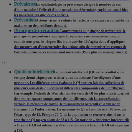
Prévalence
En épidémiologie, la prévalence désigne le nombre de cas
d’une maladie à l’effectif d’une population déterminée, englobant aussi bien
les nouveaux cas que les cas anciens.
Prévention
Actions visant à réduire les facteurs de risque responsables de
maladies ou de problèmes de santé.
Principe de précaution
Contrairement au principe de prévention, le
principe de précaution s’applique lorsque nous ne connaissons pas, ou
connaissons peu, les risques liés à une activité. Il s’agira donc d’appliquer
des mesures ou d’entreprendre des actions afin de minimiser les risques de
l’activité, même si ces risques sont incertains (Pour plus de renseignements).
q
Quotient intellectuel
Le quotient intellectuel (QI) est le résultat à un
test psychométrique pour estimer quantitativement l’intelligence d’une
personne. Les différents tests évaluant le QI sont en fait des collections de
plusieurs sous-tests qui évaluent différentes composantes de l’intelligence.
Par exemple, l’échelle de Wechsler, un des tests de QI les plus utilisés, permet
de mesurer quatre composantes de l’intelligence, soit la compréhension
verbale, la mémoire de travail, le raisonnement perceptif et la vitesse de
traitement de l’information. La moyenne de QI est pondérée à 100 avec un
l’écart-type de 15. Presque 70 % de la population se retrouve ainsi dans la
tranche de QI moyen allant de 85 à 115. On parle de « déficience intellectuelle
» lorsque le QI est inférieur à 70 et de « douance » lorsque le QI est supérieur
à 130.