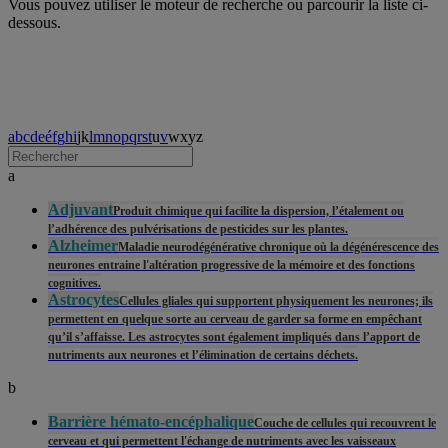
Vous pouvez utiliser le moteur de recherche ou parcourir la liste ci-
dessous.
a
b
c
d
e
é
f
g
h
i
j
k
l
m
n
o
p
q
r
s
t
u
v
w
x
y
z
a
Adjuvant
Produit chimique qui facilite la dispersion, l’étalement ou
l’adhérence des pulvérisations de pesticides sur les plantes.
Alzheimer
Maladie neurodégénérative chronique où la dégénérescence des
neurones entraine l'altération progressive de la mémoire et des fonctions
cognitives.
Astrocytes
Cellules gliales qui supportent physiquement les neurones; ils
permettent en quelque sorte au cerveau de garder sa forme en empêchant
qu’il s’affaisse. Les astrocytes sont également impliqués dans l’apport de
nutriments aux neurones et l’élimination de certains déchets.
b
Barrière hémato-encéphalique
Couche de cellules qui recouvrent le
cerveau et qui permettent l'échange de nutriments avec les vaisseaux