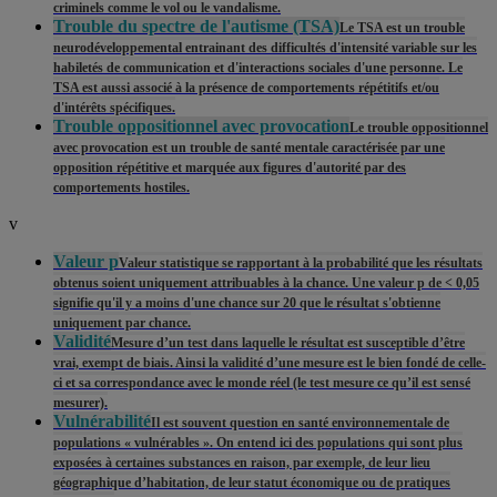
criminels comme le vol ou le vandalisme.
Trouble du spectre de l'autisme (TSA)
Le TSA est un trouble
neurodéveloppemental entrainant des difficultés d'intensité variable sur les
habiletés de communication et d'interactions sociales d'une personne. Le
TSA est aussi associé à la présence de comportements répétitifs et/ou
d'intérêts spécifiques.
Trouble oppositionnel avec provocation
Le trouble oppositionnel
avec provocation est un trouble de santé mentale caractérisée par une
opposition répétitive et marquée aux figures d'autorité par des
comportements hostiles.
v
Valeur p
Valeur statistique se rapportant à la probabilité que les résultats
obtenus soient uniquement attribuables à la chance. Une valeur p de < 0,05
signifie qu'il y a moins d'une chance sur 20 que le résultat s'obtienne
uniquement par chance.
Validité
Mesure d’un test dans laquelle le résultat est susceptible d’être
vrai, exempt de biais. Ainsi la validité d’une mesure est le bien fondé de celle-
ci et sa correspondance avec le monde réel (le test mesure ce qu’il est sensé
mesurer).
Vulnérabilité
Il est souvent question en santé environnementale de
populations « vulnérables ». On entend ici des populations qui sont plus
exposées à certaines substances en raison, par exemple, de leur lieu
géographique d’habitation, de leur statut économique ou de pratiques