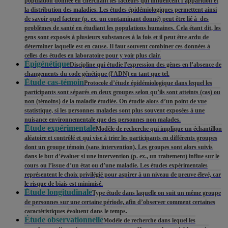
population donnée en cherchant les facteurs qui influencent l’apparition et
la distribution des maladies. Les études épidémiologiques permettent ainsi
de savoir quel facteur (p. ex. un contaminant donné) peut être lié à des
problèmes de santé en étudiant les populations humaines. Cela étant dit, les
gens sont exposés à plusieurs substances à la fois et il peut être ardu de
déterminer laquelle est en cause. Il faut souvent combiner ces données à
celles des études en laboratoire pour y voir plus clair.
Épigénétique
Discipline qui étudie l'expression des gènes en l’absence de
changements du code génétique (l'ADN) en tant que tel.
Étude cas-témoin
Protocole d’étude épidémiologique dans lequel les
participants sont séparés en deux groupes selon qu’ils sont atteints (cas) ou
non (témoins) de la maladie étudiée. On étudie alors d’un point de vue
statistique, si les personnes malades sont plus souvent exposées à une
nuisance environnementale que des personnes non malades.
Étude expérimentale
Modèle de recherche qui implique un échantillon
aléatoire et contrôlé et qui vise à trier les participants en différents groupes
dont un groupe témoin (sans intervention). Les groupes sont alors suivis
dans le but d’évaluer si une intervention (p. ex., un traitement) influe sur le
cours ou l’issue d’un état ou d’une maladie. Les études expérimentales
représentent le choix privilégié pour aspirer à un niveau de preuve élevé, car
le risque de biais est minimisé.
Étude longitudinale
Type étude dans laquelle on suit un même groupe
de personnes sur une certaine période, afin d’observer comment certaines
caractéristiques évoluent dans le temps.
Étude observationnelle
Modèle de recherche dans lequel les