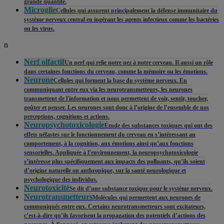
grande quantité.
Microglie
Cellules qui assurent principalement la défense immunitaire du
système nerveux central en ingérant les agents infectieux comme les bactéries
ou les virus.
n
Nerf olfactif
Un nerf qui relie notre nez à notre cerveau. Il aussi un rôle
dans certaines fonctions du cerveau, comme la mémoire ou les émotions.
Neurone
Cellules qui forment la base du système nerveux. En
communiquant entre eux via les neurotransmetteurs, les neurones
transmettent de l'information et nous permettent de voir, sentir, toucher,
goûter et penser. Les neurones sont donc à l’origine de l’ensemble de nos
perceptions, cognitions et actions.
Neuropsychotoxicologie
Étude des substances toxiques qui ont des
effets néfastes sur le fonctionnement du cerveau en s’intéressant au
comportement, à la cognition, aux émotions ainsi qu’aux fonctions
sensorielles. Appliquée à l’environnement, la neuropsychotoxicologie
s’intéresse plus spécifiquement aux impacts des polluants, qu’ils soient
d’origine naturelle ou anthropique, sur la santé neurologique et
psychologique des individus.
Neurotoxicité
Se dit d’une substance toxique pour le système nerveux.
Neurotransmetteurs
Molécules qui permettent aux neurones de
communiqués entre eux. Certains neurotransmetteurs sont excitateurs,
c’est-à-dire qu’ils favorisent la propagation des potentiels d’actions des