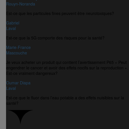
Rouyn-Noranda
Est-ce que les particules fines peuvent être neurotoxiques?
Gabriel
Laval
Est-ce que la 5G comporte des risques pour la santé?
Marie-France
Mascouche
Je veux acheter un produit qui contient l’avertissement P65 « Peut
engendrer le cancer et avoir des effets nocifs sur la reproduction ».
Est-ce vraiment dangereux?
Oumar Diapa
Laval
Est-ce que le fluor dans l’eau potable a des effets nuisibles sur la
santé?