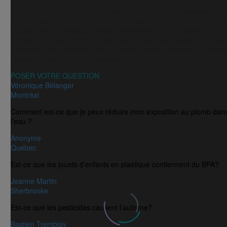
L’équipe de
Faire à sa tête
tentera de répondre à vos questions.
Celles-ci peuvent concerner n’importe quels enjeux tournant autour
l’impact des contaminants environnementaux et de la santé du
cerveau. Si vous acceptez, il est possible que vos questions et nos
réponses soient diffusées sur le site afin que les citoyens et citoye
puissent bénéficier des informations.
POSER VOTRE QUESTION
Véronique Bélanger
Montréal
Comment est-ce que je peux réduire mon exposition au plomb dan
l’eau ?
Anonyme
Québec
Est-ce que les jouets d’enfants en plastique contiennent du BPA?
Jeanne Martin
Sherbrooke
Est-ce que les pesticides causent l’autisme?
Bastien Tremblay