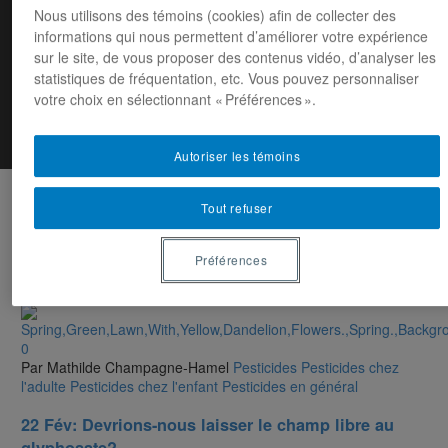
Nous utilisons des témoins (cookies) afin de collecter des
informations qui nous permettent d’améliorer votre expérience
Cancer
sur le site, de vous proposer des contenus vidéo, d’analyser les
statistiques de fréquentation, etc. Vous pouvez personnaliser
votre choix en sélectionnant « Préférences ».
Autoriser les témoins
Tout refuser
Préférences
0
Par Mathilde Champagne-Hamel
Pesticides
Pesticides chez
l'adulte
Pesticides chez l'enfant
Pesticides en général
22 Fév:
Devrions-nous laisser le champ libre au
glyphosate?