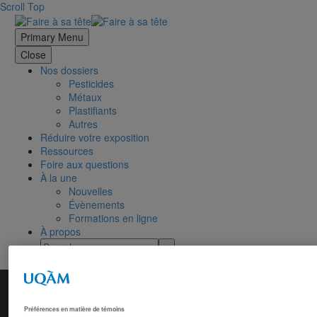
Scroll Top
Primary Menu
Close
Nos dossiers
Pesticides
Métaux
Plastifiants
Autres
Réduire votre exposition
Ressources
Foire aux questions
À la une
Nouvelles
Évènements
Formations en ligne
À propos
Préférences en matière de témoins