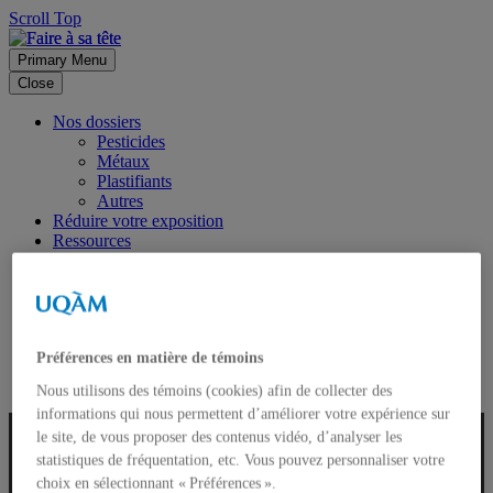
Scroll Top
Primary Menu
Close
Nos dossiers
Pesticides
Métaux
Plastifiants
Autres
Réduire votre exposition
Ressources
Foire aux questions
À la une
Nouvelles
Évènements
Formations en ligne
Préférences en matière de témoins
À propos
Nous utilisons des témoins (cookies) afin de collecter des
informations qui nous permettent d’améliorer votre expérience sur
le site, de vous proposer des contenus vidéo, d’analyser les
statistiques de fréquentation, etc. Vous pouvez personnaliser votre
choix en sélectionnant « Préférences ».