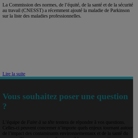
La Commission des normes, de l’équité, de la santé et de la sécurité
au travail (CNESST) a récemment ajouté la maladie de Parkinson
sur la liste des maladies professionnelles.
Lire la suite
Vous souhaitez poser une question
?
L’équipe de
Faire à sa tête
tentera de répondre à vos questions.
Celles-ci peuvent concerner n’importe quels enjeux tournant autour
de l’impact des contaminants environnementaux et de la santé du