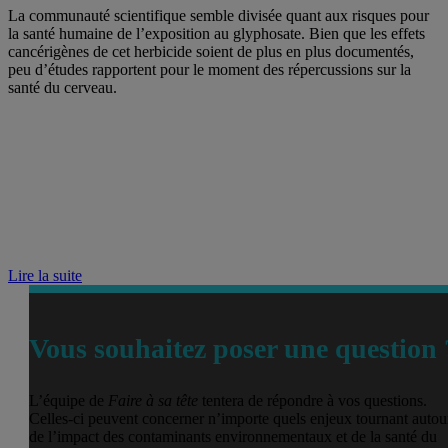
La communauté scientifique semble divisée quant aux risques pour
la santé humaine de l’exposition au glyphosate. Bien que les effets
cancérigènes de cet herbicide soient de plus en plus documentés,
peu d’études rapportent pour le moment des répercussions sur la
santé du cerveau.
Lire la suite
Vous souhaitez poser une question 
L’équipe de
Faire à sa tête
tentera de répondre à vos questions.
Celles-ci peuvent concerner n’importe quels enjeux tournant autou
de l’impact des contaminants environnementaux et de la santé du