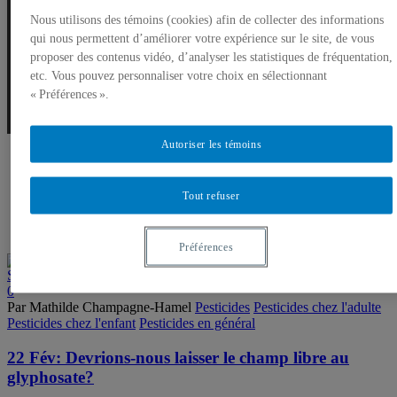
Mathilde Champagne-Hamel
Nous utilisons des témoins (cookies) afin de collecter des informations
qui nous permettent d’améliorer votre expérience sur le site, de vous
proposer des contenus vidéo, d’analyser les statistiques de fréquentation,
etc. Vous pouvez personnaliser votre choix en sélectionnant
« Préférences ».
Autoriser les témoins
Tout refuser
Préférences
0
Par Mathilde Champagne-Hamel
Pesticides
Pesticides chez l'adulte
Pesticides chez l'enfant
Pesticides en général
22 Fév:
Devrions-nous laisser le champ libre au
glyphosate?