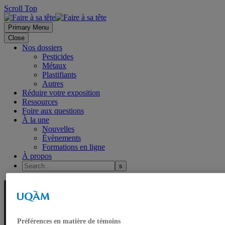
Scroll Top
Primary Menu
Close
Nos dossiers
Pesticides
Métaux
Plastifiants
Autres
Réduire votre exposition
Ressources
Foire aux questions
À la une
Nouvelles
Évènements
Formations en ligne
À propos
Préférences en matière de témoins