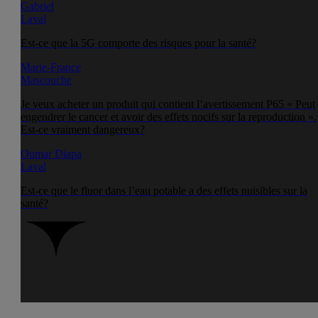
Gabriel
Laval
Est-ce que la 5G comporte des risques pour la santé?
Marie-France
Mascouche
Je veux acheter un produit qui contient l’avertissement P65 « Peut
engendrer le cancer et avoir des effets nocifs sur la reproduction ».
Est-ce vraiment dangereux?
Oumar Diapa
Laval
Est-ce que le fluor dans l’eau potable a des effets nuisibles sur la
santé?