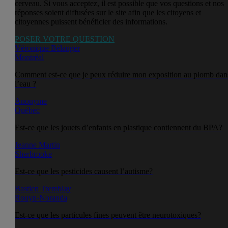
cerveau. Si vous acceptez, il est possible que vos questions et nos
réponses soient diffusées sur le site afin que les citoyens et
citoyennes puissent bénéficier des informations.
POSER VOTRE QUESTION
Véronique Bélanger
Montréal
Comment est-ce que je peux réduire mon exposition au plomb dan
l’eau ?
Anonyme
Québec
Est-ce que les jouets d’enfants en plastique contiennent du BPA?
Jeanne Martin
Sherbrooke
Est-ce que les pesticides causent l’autisme?
Bastien Tremblay
Rouyn-Noranda
Est-ce que les particules fines peuvent être neurotoxiques?