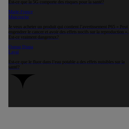
Est-ce que la 5G comporte des risques pour la santé?
Marie-France
Mascouche
Je veux acheter un produit qui contient l’avertissement P65 « Peut
engendrer le cancer et avoir des effets nocifs sur la reproduction ».
Est-ce vraiment dangereux?
Oumar Diapa
Laval
Est-ce que le fluor dans l’eau potable a des effets nuisibles sur la
santé?