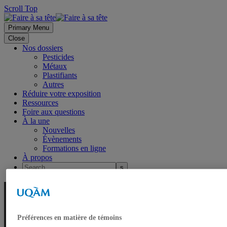
Scroll Top
Primary Menu
Close
Nos dossiers
Pesticides
Métaux
Plastifiants
Autres
Réduire votre exposition
Ressources
Foire aux questions
À la une
Nouvelles
Évènements
Formations en ligne
À propos
Préférences en matière de témoins