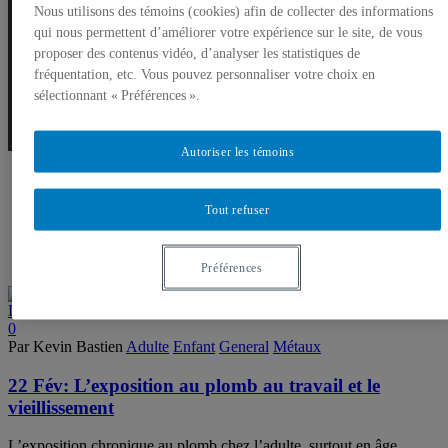
Nous utilisons des témoins (cookies) afin de collecter des informations
Vieillissement
qui nous permettent d’améliorer votre expérience sur le site, de vous
proposer des contenus vidéo, d’analyser les statistiques de
fréquentation, etc. Vous pouvez personnaliser votre choix en
sélectionnant « Préférences ».
Autoriser les témoins
Tout refuser
Préférences
0
Par Kevin Bastien
Adulte
Enfant
General
Métaux
22 Fév:
L’exposition au plomb au travail et le
vieillissement
L’exposition chronique au plomb chez l’adulte, surtout en âge