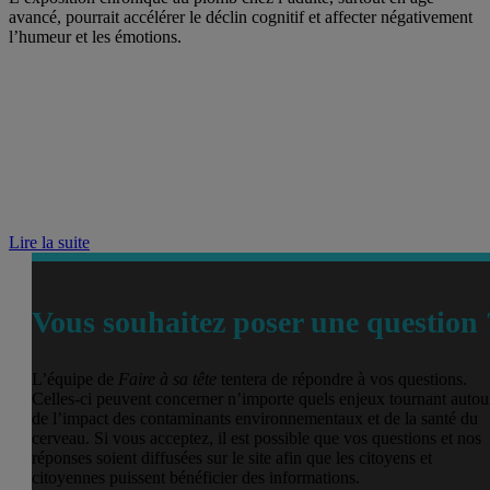
avancé, pourrait accélérer le déclin cognitif et affecter négativement
l’humeur et les émotions.
Lire la suite
Vous souhaitez poser une question 
L’équipe de
Faire à sa tête
tentera de répondre à vos questions.
Celles-ci peuvent concerner n’importe quels enjeux tournant autou
de l’impact des contaminants environnementaux et de la santé du
cerveau. Si vous acceptez, il est possible que vos questions et nos
réponses soient diffusées sur le site afin que les citoyens et
citoyennes puissent bénéficier des informations.