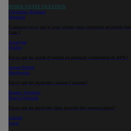
POSER VOTRE QUESTION
Véronique Bélanger
Montréal
Comment est-ce que je peux réduire mon exposition au plomb dan
l’eau ?
Anonyme
Québec
Est-ce que les jouets d’enfants en plastique contiennent du BPA?
Jeanne Martin
Sherbrooke
Est-ce que les pesticides causent l’autisme?
Bastien Tremblay
Rouyn-Noranda
Est-ce que les particules fines peuvent être neurotoxiques?
Gabriel
Laval