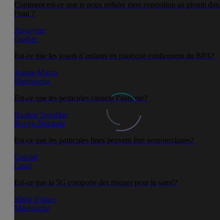
Comment est-ce que je peux réduire mon exposition au plomb dan
l’eau ?
Anonyme
Québec
Est-ce que les jouets d’enfants en plastique contiennent du BPA?
Jeanne Martin
Sherbrooke
Est-ce que les pesticides causent l’autisme?
Bastien Tremblay
Rouyn-Noranda
Est-ce que les particules fines peuvent être neurotoxiques?
Gabriel
Laval
Est-ce que la 5G comporte des risques pour la santé?
Marie-France
Mascouche