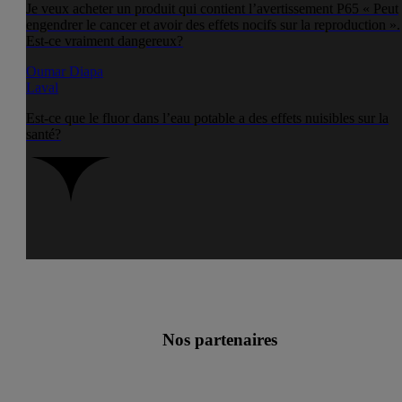
Je veux acheter un produit qui contient l’avertissement P65 « Peut
engendrer le cancer et avoir des effets nocifs sur la reproduction ».
Est-ce vraiment dangereux?
Oumar Diapa
Laval
Est-ce que le fluor dans l’eau potable a des effets nuisibles sur la
santé?
Nos partenaires