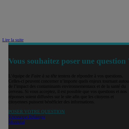
Lire la suite
Vous souhaitez poser une question 
L’équipe de
Faire à sa tête
tentera de répondre à vos questions.
Celles-ci peuvent concerner n’importe quels enjeux tournant autou
de l’impact des contaminants environnementaux et de la santé du
cerveau. Si vous acceptez, il est possible que vos questions et nos
réponses soient diffusées sur le site afin que les citoyens et
citoyennes puissent bénéficier des informations.
POSER VOTRE QUESTION
Véronique Bélanger
Montréal