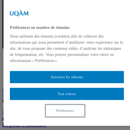
Santé mentale
Préférences en matière de témoins
Nous utilisons des témoins (cookies) afin de collecter des
informations qui nous permettent d’améliorer votre expérience sur le
site, de vous proposer des contenus vidéo, d’analyser les statistiques
de fréquentation, etc. Vous pouvez personnaliser votre choix en
sélectionnant « Préférences ».
Autoriser les témoins
Tout refuser
0
Par Marilou Lemire
Nouvelles
3 fév. – Webinaire : Le Prozac, perturbateur
Préférences
neuroendocrinien transgénérationnel chez le poisson.
Et pour l’humain?