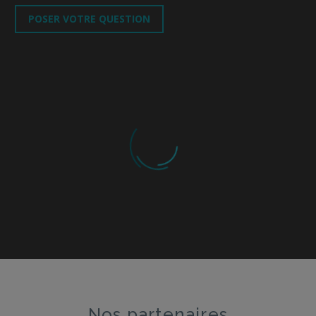
POSER VOTRE QUESTION
VÉRONIQUE BÉLANGER
Montréal
Comment est-ce que je peux réduire mon
exposition au plomb dans l’eau ?
Nos partenaires
ANONYME