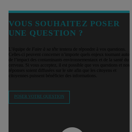
VOUS SOUHAITEZ POSER
UNE QUESTION ?
L’équipe de
Faire à sa tête
tentera de répondre à vos questions.
Celles-ci peuvent concerner n’importe quels enjeux tournant autou
de l’impact des contaminants environnementaux et de la santé du
cerveau. Si vous acceptez, il est possible que vos questions et nos
réponses soient diffusées sur le site afin que les citoyens et
citoyennes puissent bénéficier des informations.
POSER VOTRE QUESTION