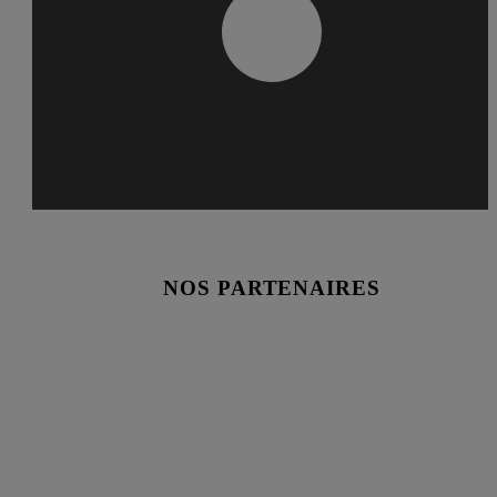
Véronique Bélanger
Montréal
Comment est-ce que je peux réduire mon exposition au plomb dan
l’eau ?
Anonyme
Québec
NOS PARTENAIRES
Est-ce que les jouets d’enfants en plastique contiennent du BPA?
Jeanne Martin
Sherbrooke
Est-ce que les pesticides causent l’autisme?
Bastien Tremblay
Rouyn-Noranda
Est-ce que les particules fines peuvent être neurotoxiques?
Gabriel