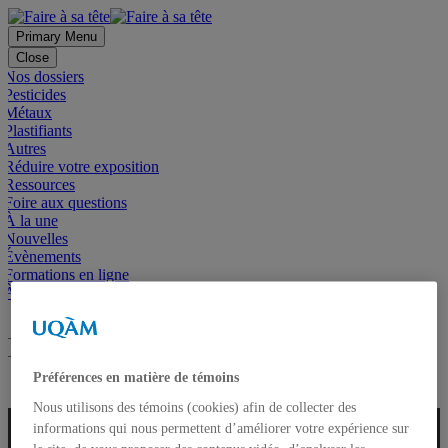
Primary Menu
Close
Nos dossiers
Pesticides
Métaux
Plastifiants
Autres
Réduire votre exposition
Ressources
Foire aux questions
À la une
Nouvelles
Évènements
Formations en ligne
À propos
Préférences en matière de témoins
Nous utilisons des témoins (cookies) afin de collecter des
informations qui nous permettent d’améliorer votre expérience sur