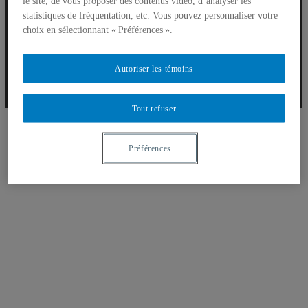
le site, de vous proposer des contenus vidéo, d’analyser les
statistiques de fréquentation, etc. Vous pouvez personnaliser votre
choix en sélectionnant « Préférences ».
LÉGUMES
Autoriser les témoins
Tout refuser
Préférences