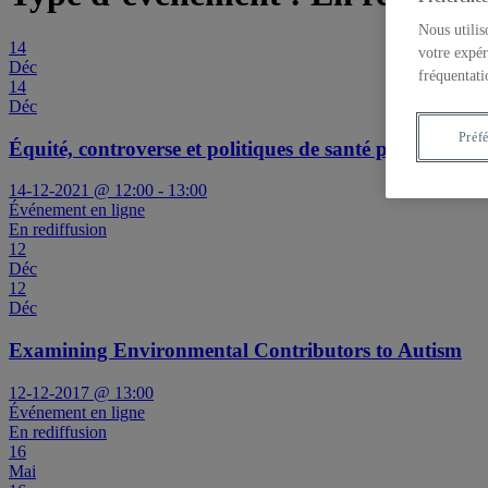
Nous utilis
14
votre expér
Déc
fréquentati
14
Déc
Préf
Équité, controverse et politiques de santé publique: le
14-12-2021 @ 12:00 - 13:00
Événement en ligne
En rediffusion
12
Déc
12
Déc
Examining Environmental Contributors to Autism
12-12-2017 @ 13:00
Événement en ligne
En rediffusion
16
Mai