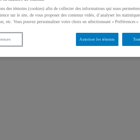
ons des témoins (cookies) afin de collecter des informations qui nous permetten
ience sur le site, de vous proposer des contenus vidéo, d’analyser les statistique
on, etc. Vous pouvez personnaliser votre choix en sélectionnant « Préférences ».
érences
Autoriser les témoins
Tout
 cas de la fluoration de l’eau potable à Calgary