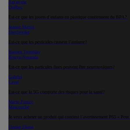
Anonyme
Québec
Est-ce que les jouets d’enfants en plastique contiennent du BPA?
Jeanne Martin
Sherbrooke
Est-ce que les pesticides causent l’autisme?
Bastien Tremblay
Rouyn-Noranda
Est-ce que les particules fines peuvent être neurotoxiques?
Gabriel
Laval
Est-ce que la 5G comporte des risques pour la santé?
Marie-France
Mascouche
Je veux acheter un produit qui contient l’avertissement P65 « Peut 
Oumar Diapa