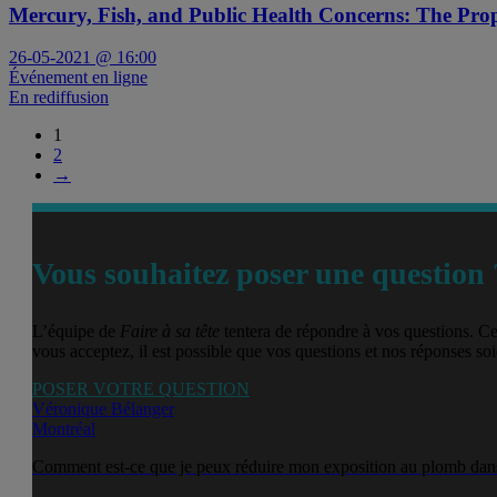
Mercury, Fish, and Public Health Concerns: The Pr
26-05-2021 @ 16:00
Événement en ligne
En rediffusion
1
2
→
Vous souhaitez poser une question 
L’équipe de
Faire à sa tête
tentera de répondre à vos questions. Ce
vous acceptez, il est possible que vos questions et nos réponses soie
POSER VOTRE QUESTION
Véronique Bélanger
Montréal
Comment est-ce que je peux réduire mon exposition au plomb dans