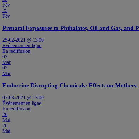
Fév
25
Fév
Prenatal Exposures to Phthalates, Oil and Gas, and Pe
25-02-2021 @ 13:00
Événement en ligne
En rediffusion
03
Mar
03
Mar
Endocrine Disrupting Chemicals: Effects on Mothers, a
03-03-2021 @ 13:00
Événement en ligne
En rediffusion
26
Mai
26
Mai