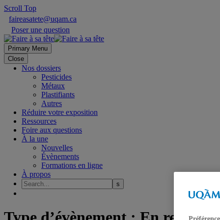
Scroll Top
faireasatete@uqam.ca
Poser une question
Primary Menu
Close
Nos dossiers
Pesticides
Métaux
Plastifiants
Autres
Réduire votre exposition
Ressources
Foire aux questions
À la une
Nouvelles
Évènements
Formations en ligne
À propos
Type d’évènement :
En rediffus
Préférence