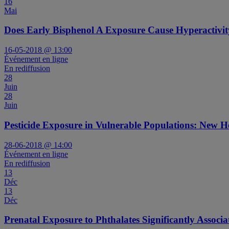
16
Mai
Does Early Bisphenol A Exposure Cause Hyperactivit
16-05-2018 @ 13:00
Événement en ligne
En rediffusion
28
Juin
28
Juin
Pesticide Exposure in Vulnerable Populations: New 
28-06-2018 @ 14:00
Événement en ligne
En rediffusion
13
Déc
13
Déc
Prenatal Exposure to Phthalates Significantly Associ