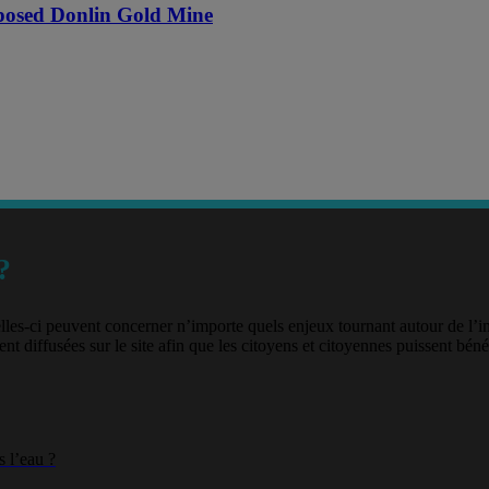
oposed Donlin Gold Mine
?
lles-ci peuvent concerner n’importe quels enjeux tournant autour de l’
nt diffusées sur le site afin que les citoyens et citoyennes puissent béné
 l’eau ?