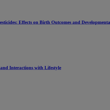
sticides: Effects on Birth Outcomes and Developmental 
nd Interactions with Lifestyle