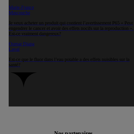
Marie-France
Mascouche
Je veux acheter un produit qui contient l’avertissement P65 « Peut
engendrer le cancer et avoir des effets nocifs sur la reproduction ».
Est-ce vraiment dangereux?
Oumar Diapa
Laval
Est-ce que le fluor dans l’eau potable a des effets nuisibles sur la
santé?
Nos partenaires