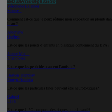
POSER VOTRE QUESTION
Véronique Bélanger
Montréal
Comment est-ce que je peux réduire mon exposition au plomb dan
l’eau ?
Anonyme
Québec
Est-ce que les jouets d’enfants en plastique contiennent du BPA?
Jeanne Martin
Sherbrooke
Est-ce que les pesticides causent l’autisme?
Bastien Tremblay
Rouyn-Noranda
Est-ce que les particules fines peuvent être neurotoxiques?
Gabriel
Laval
Est-ce que la 5G comporte des risques pour la santé?