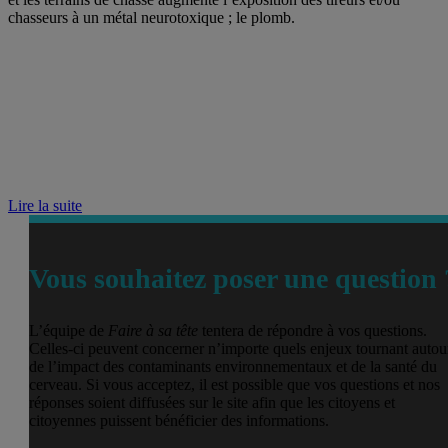
chasseurs à un métal neurotoxique ; le plomb.
Lire la suite
Vous souhaitez poser une question 
L’équipe de
Faire à sa tête
tentera de répondre à vos questions.
Celles-ci peuvent concerner n’importe quels enjeux tournant autou
de l’impact des contaminants environnementaux et de la santé du
cerveau. Si vous acceptez, il est possible que vos questions et nos
réponses soient diffusées sur le site afin que les citoyens et
citoyennes puissent bénéficier des informations.