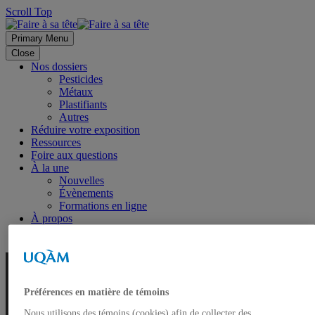
Scroll Top
Primary Menu
Close
Nos dossiers
Pesticides
Métaux
Plastifiants
Autres
Réduire votre exposition
Ressources
Foire aux questions
À la une
Nouvelles
Évènements
Formations en ligne
À propos
Préférences en matière de témoins
Nous utilisons des témoins (cookies) afin de collecter des