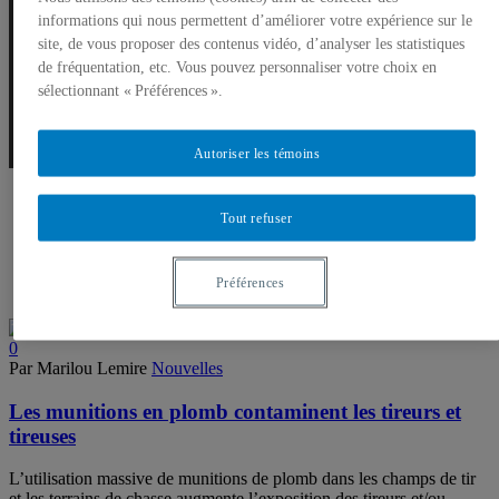
informations qui nous permettent d’améliorer votre expérience sur le
Munitions
site, de vous proposer des contenus vidéo, d’analyser les statistiques
de fréquentation, etc. Vous pouvez personnaliser votre choix en
sélectionnant « Préférences ».
Autoriser les témoins
Tout refuser
Préférences
0
Par Marilou Lemire
Nouvelles
Les munitions en plomb contaminent les tireurs et
tireuses
L’utilisation massive de munitions de plomb dans les champs de tir
et les terrains de chasse augmente l’exposition des tireurs et/ou