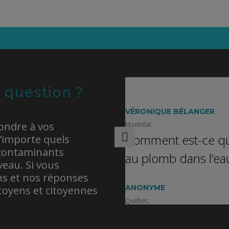
 question ?
VÉRONIQUE BÉLANGER
ondre à vos
Montréal
Comment est-ce qu
n’importe quels
 contaminants
au plomb dans l’ea
eau. Si vous
ons et nos réponses
ANONYME
citoyens et citoyennes
Québec
Est-ce que les joue