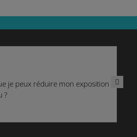
e je peux réduire mon exposition
u ?
ts d’enfants en plastique