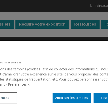
faireas
ssiers
Réduire votre exposition
Ressources
F
Bruit
 matière de témoins
sons des témoins (cookies) afin de collecter des informations qui nou
 d’améliorer votre expérience sur le site, de vous proposer des cont
 les statistiques de fréquentation, etc. Vous pouvez personnaliser vot
ant « Préférences ».
rences
Autoriser les témoins
Tout