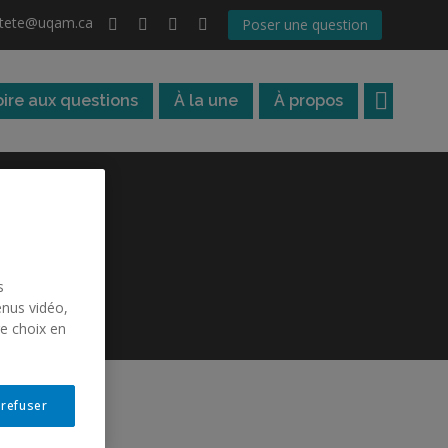
atete@uqam.ca
Poser une question
oire aux questions
À la une
À propos
s
enus vidéo,
re choix en
 refuser