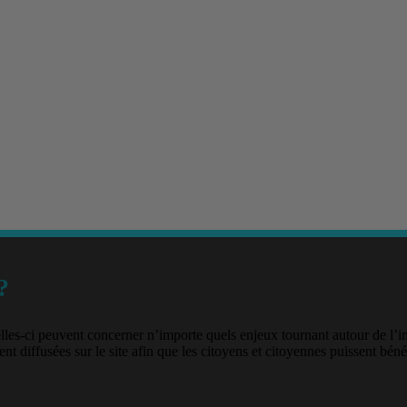
?
lles-ci peuvent concerner n’importe quels enjeux tournant autour de l’
nt diffusées sur le site afin que les citoyens et citoyennes puissent béné