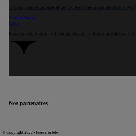
Je veux acheter un produit qui contient l’avertissement P65 « Peut 
Oumar Diapa
Laval
Est-ce que le fluor dans l’eau potable a des effets nuisibles sur la s
Nos partenaires
© Copyright 2022 - Faire à sa tête