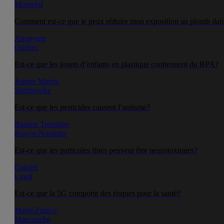
Montréal
Comment est-ce que je peux réduire mon exposition au plomb dans
Anonyme
Québec
Est-ce que les jouets d’enfants en plastique contiennent du BPA?
Jeanne Martin
Sherbrooke
Est-ce que les pesticides causent l’autisme?
Bastien Tremblay
Rouyn-Noranda
Est-ce que les particules fines peuvent être neurotoxiques?
Gabriel
Laval
Est-ce que la 5G comporte des risques pour la santé?
Marie-France
Mascouche