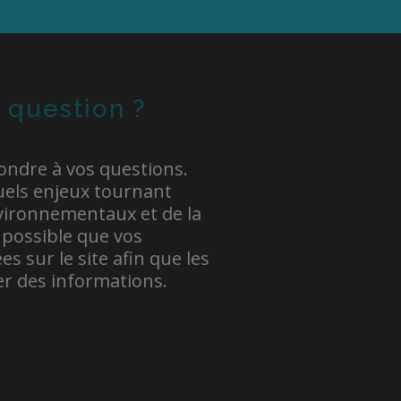
 question ?
ondre à vos questions.
uels enjeux tournant
vironnementaux et de la
t possible que vos
s sur le site afin que les
VÉRONIQUE BÉLANG
er des informations.
Montréal
Comment est-c
plomb dans l’e