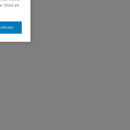
re choix en
 refuser