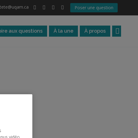
atete@uqam.ca
Poser une question
oire aux questions
À la une
À propos
s
enus vidéo,