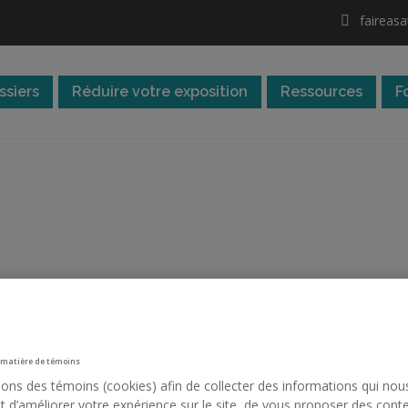
faireas
ssiers
Réduire votre exposition
Ressources
F
’expertises
 matière de témoins
sons des témoins (cookies) afin de collecter des informations qui nou
 d’améliorer votre expérience sur le site, de vous proposer des cont