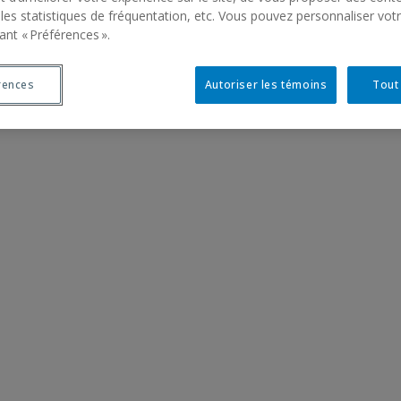
s
 les statistiques de fréquentation, etc. Vous pouvez personnaliser vot
ant « Préférences ».
rences
Autoriser les témoins
Tout