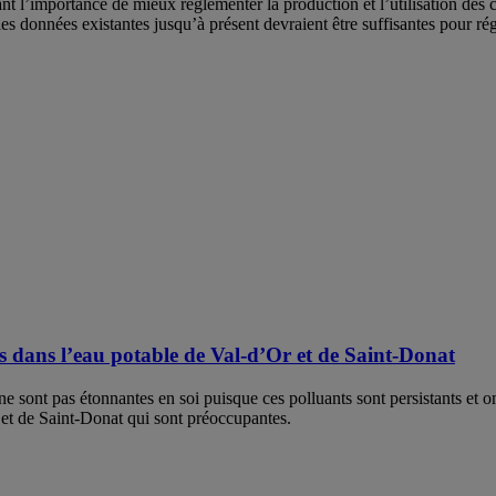
l’importance de mieux réglementer la production et l’utilisation des 
les données existantes jusqu’à présent devraient être suffisantes pour ré
s dans l’eau potable de Val-d’Or et de Saint-Donat
ne sont pas étonnantes en soi puisque ces polluants sont persistants et
 et de Saint-Donat qui sont préoccupantes.