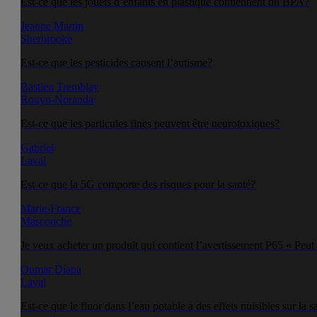
Est-ce que les jouets d’enfants en plastique contiennent du BPA?
Jeanne Martin
Sherbrooke
Est-ce que les pesticides causent l’autisme?
Bastien Tremblay
Rouyn-Noranda
Est-ce que les particules fines peuvent être neurotoxiques?
Gabriel
Laval
Est-ce que la 5G comporte des risques pour la santé?
Marie-France
Mascouche
Je veux acheter un produit qui contient l’avertissement P65 « Peut 
Oumar Diapa
Laval
Est-ce que le fluor dans l’eau potable a des effets nuisibles sur la s