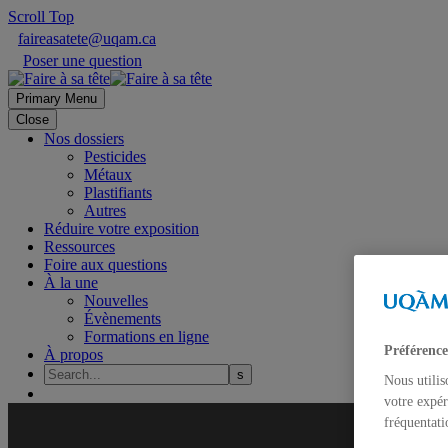
Scroll Top
faireasatete@uqam.ca
Poser une question
Primary Menu
Close
Nos dossiers
Pesticides
Métaux
Plastifiants
Autres
Réduire votre exposition
Ressources
Foire aux questions
À la une
Nouvelles
Évènements
Formations en ligne
Préférence
À propos
Nous utilis
votre expér
fréquentati