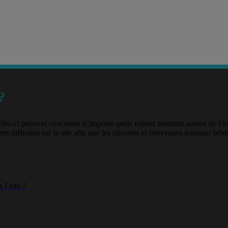
?
lles-ci peuvent concerner n’importe quels enjeux tournant autour de l’
nt diffusées sur le site afin que les citoyens et citoyennes puissent béné
 l’eau ?