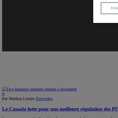
Préf
0
Par Marilou Lemire
Nouvelles
Le Canada lutte pour une meilleure régulation des P