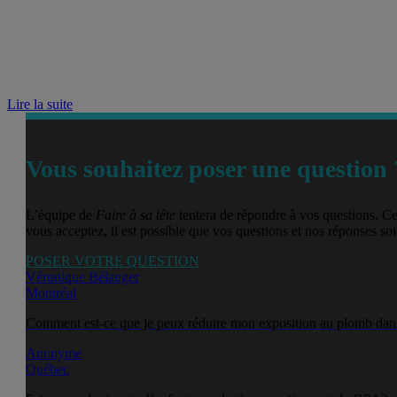
Lire la suite
Vous souhaitez poser une question 
L’équipe de
Faire à sa tête
tentera de répondre à vos questions. Ce
vous acceptez, il est possible que vos questions et nos réponses soie
POSER VOTRE QUESTION
Véronique Bélanger
Montréal
Comment est-ce que je peux réduire mon exposition au plomb dans
Anonyme
Québec