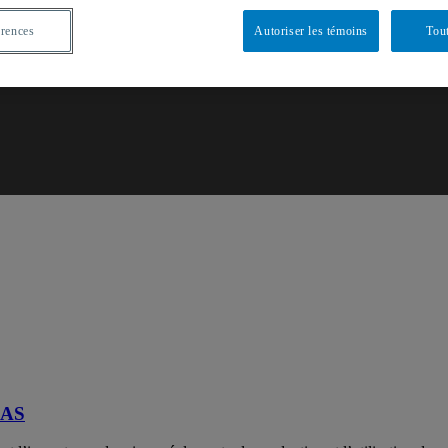
érences
Autoriser les témoins
Tout
Polluants éternels
FAS