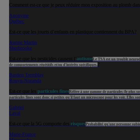
Comment est-ce que je peux réduire mon exposition au plomb dans
Anonyme
Québec
Est-ce que les jouets d’enfants en plastique contiennent du BPA?
Jeanne Martin
Sherbrooke
Est-ce que les pesticides causent l’
autisme
Le TSA est un trouble neurodé
?
de comportements répétitifs et/ou d'intérêts spécifiques.
Bastien Tremblay
Rouyn-Noranda
Est-ce que les
particules fines
Réfère à une gamme de particules (le plus sou
particules fines sont donc si petites qu'il faut un microscope pour les voir. Elles s
Gabriel
Laval
Est-ce que la 5G comporte des
risques
Probabilité qu'une personne subis
Marie-France
Mascouche