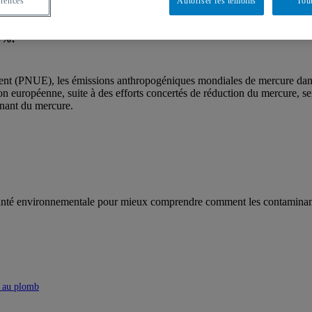
érences
Autoriser les témoins
Tout
0%.
nt (PNUE), les émissions anthropogéniques mondiales de mercure dans
on
e
uropéenne, suite à des efforts concertés de réduction du mercure,
enant du mercure.
n santé environnementale pour mieux comprendre comment les contaminan
t au plomb