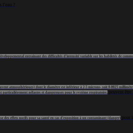
 l’eau ?
veloppemental entrainant des difficultés d'intensité variable sur les habiletés de commun
vent atmosphériques) dont le diamètre est inférieur à 2,5 microns, soit 0,0025 millimètre
peuvent être
ont particulièrement néfastes et dangereuses pour le système respiratoire.
pour l
se des effets nocifs pour sa santé en cas d'exposition à un contaminant (danger)