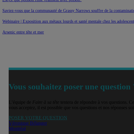
Saviez-vous que la communauté de Grassy Narrows souffre de la contaminat
Webinaire | Exposition aux métaux lourds et santé mentale chez les adolescen
Arsenic entre tête et mer
Vous souhaitez poser une question 
L’équipe de
Faire à sa tête
tentera de répondre à vos questions. Ce
vous acceptez, il est possible que vos questions et nos réponses soie
POSER VOTRE QUESTION
Véronique Bélanger
Montréal