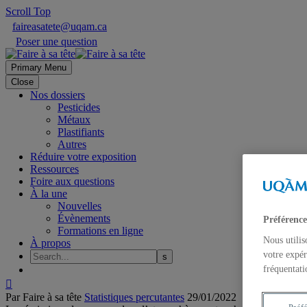
Scroll Top
faireasatete@uqam.ca
Poser une question
Primary Menu
Close
Nos dossiers
Pesticides
Métaux
Plastifiants
Autres
Réduire votre exposition
Ressources
Foire aux questions
À la une
Nouvelles
Évènements
Préférence
Formations en ligne
Nous utilis
À propos
votre expér
fréquentati

Par Faire à sa tête
Statistiques percutantes
29/01/2022