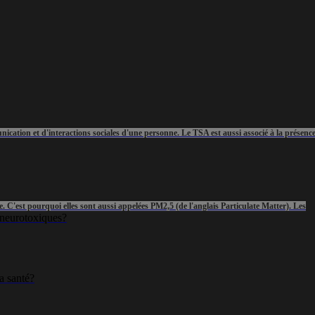
ication et d'interactions sociales d'une personne. Le TSA est aussi associé à la présenc
. C'est pourquoi elles sont aussi appelées PM2,5 (de l'anglais Particulate Matter). Les
 neurotoxiques?
a santé?