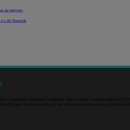
ion au mercure
t.e.s du Nunavik
?
lles-ci peuvent concerner n’importe quels enjeux tournant autour de l’
nt diffusées sur le site afin que les citoyens et citoyennes puissent béné