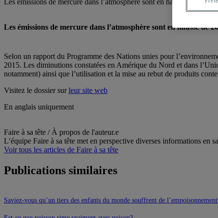
Préf
Les
émissions
de mercure
dans
l’atmosphère
sont
en hausse de 20%
Les
émissions
de mercure
dans
l’atmosphère
sont
en hausse de 2
Selon un rapport du Programme des Nations unies pour l’environneme
2015. Les diminutions constatées en Amérique du Nord et dans l’Uni
notamment) ainsi que l’utilisation et la mise au rebut de produits cont
Visitez le dossier sur
leur site web
En anglais uniquement
Air
Contamination
Mercure
Québec
Faire à sa tête
/ À propos de l'auteur.e
L’équipe Faire à sa tête met en perspective diverses informations e
Voir tous les articles de Faire à sa tête
Publications similaires
Saviez-vous qu’un tiers des enfants du monde souffrent de l’empoisonnemen
Est-ce que poisson rime vraiment avec poison?