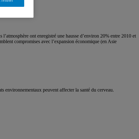
 refuser
 l’atmosphère ont enregistré une hausse d’environ 20% entre 2010 et
 semblent compromises avec l’expansion économique (en Asie
ts environnementaux peuvent affecter la santé du cerveau.