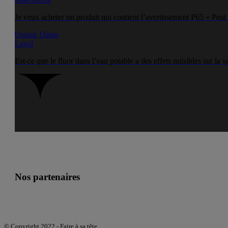
Je veux acheter un produit qui contient l’avertissement P65 « Peut 
Oumar Diapa
Laval
Est-ce que le fluor dans l’eau potable a des effets nuisibles sur la s
Nos partenaires
© Copyright 2022 - Faire à sa tête